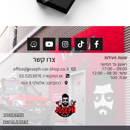
צרו קשר
שעות פעילות
ראשון עד חמישי:
office@joseph-car-shop.co.il
09:00 – 17:00
שישי: 08:30 – 12:00
או התקשרו: 03-5353976
שבת: סגור
כתובתנו: אלטלף 9 יהוד
תקנון האתר
הצהרת נגישות
מדיניות פרטיות ותנאי שימוש