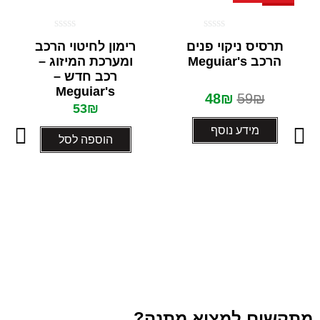
דורג
דורג
תרסיס ניקוי פנים
רימון לחיטוי הרכב
0
0
הרכב Meguiar's
ומערכת המיזוג –
מתוך
מתוך
5
5
רכב חדש –
Meguiar's
48
₪
59
₪
53
₪
מידע נוסף
הוספה לסל
מתקשים למצוא מתנה?