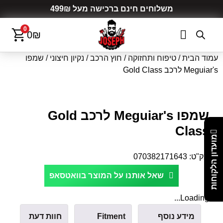
משלוחים חינם ברכישה מעל 499₪
0
0
₪
עמוד הבית
/
טיפוח ותחזוקה
/
חוץ הרכב
/
נקיון חיצוני
/ שמפו
Meguiar's לרכב Gold Class
שמפו Meguiar's לרכב Gold
Class
מועדון הלקוחות
מק"ט:
070382171643
שאל אותנו על המוצר בוואטסאפ
Loading...
מידע נוסף
Fitment
חוות דעת