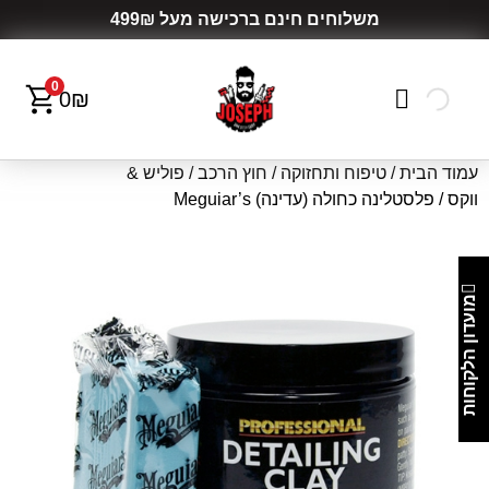
משלוחים חינם ברכישה מעל 499₪
0
0
₪
עמוד הבית
/
טיפוח ותחזוקה
/
חוץ הרכב
/
פוליש &
ווקס
/ פלסטלינה כחולה (עדינה) Meguiar’s
מועדון הלקוחות