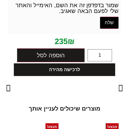
שמור בדפדפן זה את השם, האימייל והאתר
שלי לפעם הבאה שאגיב.
235
₪
הוספה לסל
לרכישה מהירה
מ
ו
צ
ר
י
ם
ש
י
כ
ו
ל
י
ם
ל
ע
נ
י
י
ן
א
ו
ת
ך
מבצע!
מבצע!