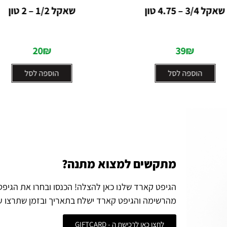
דורג
דורג
שאקל 1/2 – 2 טון
מפתח ונטילים – עט
0
0
ROHER
מתוך
מתוך
5
5
15
₪
20
₪
הוספה לסל
מידע נוסף
מתקשים למצוא מתנה?
הגיפט קארד שלנו כאן להצלה! הכנסו ובחרו את הגיפ
מהרשימה והגיפט קארד ישלח בתאריך ובזמן שתרצו ע
לחצו כאן לרכישת ה - GIFTCARD