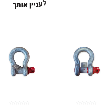
מ
ו
אזל המלאי