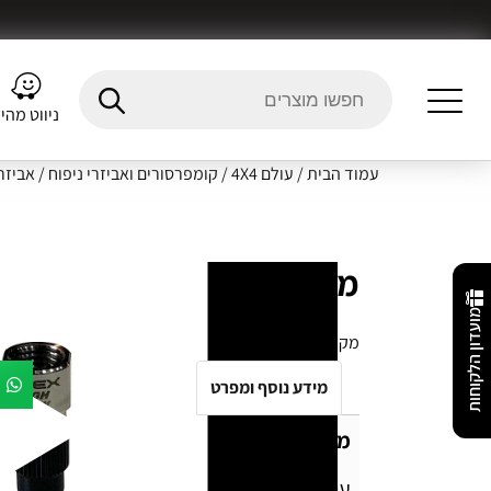
ניווט מהי
עמוד הבית
/
עולם 4X4
/
קומפרסורים ואביזרי ניפוח
/
אביזרי
מתאם לניפוח מהיר APEX HIGH FLOW
מועדון הלקוחות
מק"ט:
X02-02-006
מידע נוסף ומפרט
Fitment Details
חו
מתאם לניפוח מהיר APEX HIGH FLOW
עוד מוצר איכות מבית APEX !