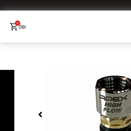
0
0
₪