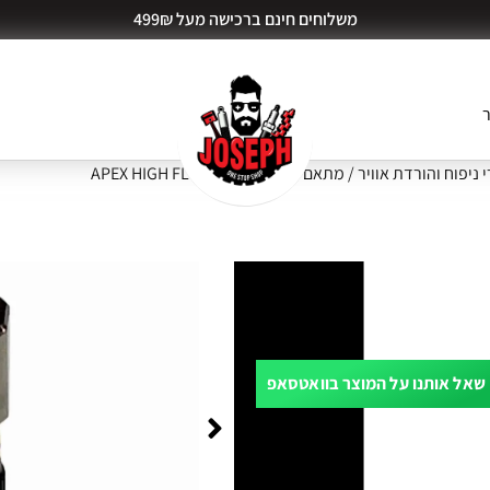
משלוחים חינם ברכישה מעל 499₪
ר
 ניפוח והורדת אוויר
/ מתאם לניפוח מהיר APEX HIGH FLOW
שאל אותנו על המוצר בוואטסאפ
ות דעת (0)