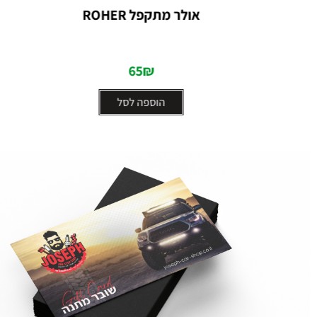
דורג
שאקל 3/4 – 4.75 טון
0
מתוך
5
39
₪
הוספה לסל