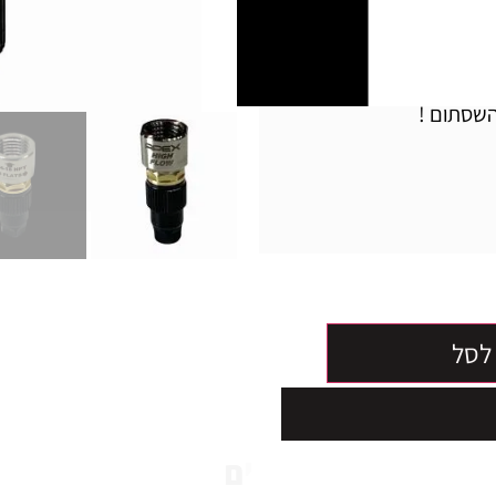
ל זמן ניפוח הצמיג על-ידי
 באופן מירבי כך שהוא
השסתום !
לסל