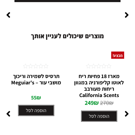
מ
ו
צ
ר
י
ם
ש
י
כ
ו
ל
י
ם
ל
ע
נ
י
י
ן
א
ו
ת
ך
מבצע!
דורג
דורג
מארז 18 פחיות ריח
תרסיס לשמירה וריכוך
0
0
לאוטו קליפורניה במגוון
מושבי עור – Meguiar's
מתוך
מתוך
ריחות מעורבב
5
5
California Scents
55
₪
249
₪
270
₪
הוספה לסל
הוספה לסל