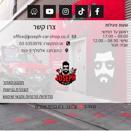
צרו קשר
שעות פעילות
ראשון עד חמישי:
office@joseph-car-shop.co.il
09:00 – 17:00
שישי: 08:30 – 12:00
או התקשרו: 03-5353976
שבת: סגור
כתובתנו: אלטלף 9 יהוד
תקנון האתר
הצהרת נגישות
מדיניות פרטיות ותנאי שימוש
נבנה ב
ע"י בן - ג'ט בניית אתרים