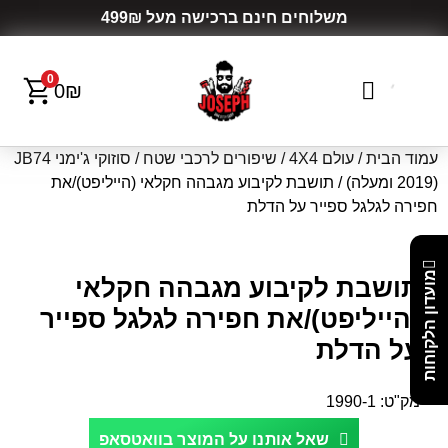
משלוחים חינם ברכישה מעל 499₪
0
0
₪
עמוד הבית
/
עולם 4X4
/
שיפורים לרכבי שטח
/
סוזוקי ג'ימני JB74
(2019 ומעלה)
/ תושבת לקיבוע מגבהה חקלאי (הייליפט)/את
חפירה לגלגל ספייר על הדלת
מועדון הלקוחות
תושבת לקיבוע מגבהה חקלאי
(הייליפט)/את חפירה לגלגל ספייר
על הדלת
מק"ט:
1990-1
שאל אותנו על המוצר בוואטסאפ