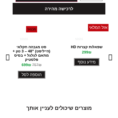
לרכישה מהירה
אזל המלאי
מבצע!
דורג
דורג
שפאלות קצרות HD
סט מגבהה חקלאי
0
0
(הייליפט) "48 – 3 טון +
299
₪
מתוך
מתוך
מתאם לגלגל + בסיס
5
5
פלסטיק
מידע נוסף
699
₪
757
₪
הוספה לסל
מ
ו
צ
ר
י
ם
ש
י
כ
ו
ל
י
ם
ל
ע
נ
י
י
ן
א
ו
ת
ך