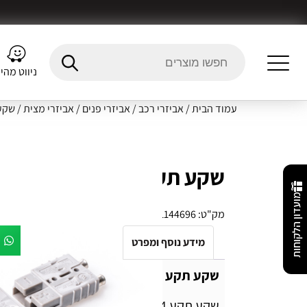
ניווט מהי
עמוד הבית
/
אביזרי רכב
/
אביזרי פנים
/
אביזרי מצית
/ שקע תקע 
שקע תקע אנדרסון – 12-24 וולט 50 אמפר
מועדון הלקוחות
מק"ט:
1144696
מידע נוסף ומפרט
Fitment Details
חו
שקע תקע אנדרסון
שקע תקע 12-24 וולט