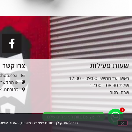
שעות פעילות
צרו קשר
shop.co.il
ראשון עד חמישי: 09:00 – 17:00
או התקשרו: -5353976
שישי: 08:30 – 12:00
כתובתנו: אלטל
שבת: סגור
1
1
לייעוץ עם צוות המומחים שלנו
כדי להעניק לך חוויית שימוש מיטבית, האתר עושה שימוש בקובצי עוגיות (Cookies). המשך הגלישה בא