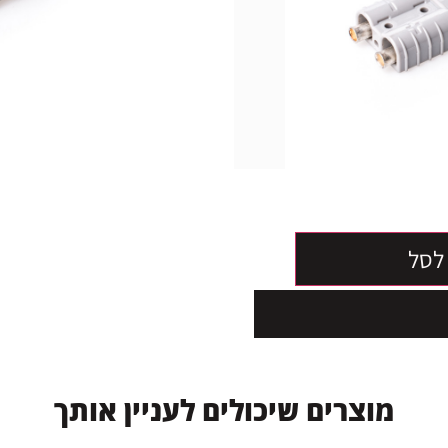
לסל
מ
ו
צ
ר
י
ם
ש
י
כ
ו
ל
י
ם
ל
ע
נ
י
י
ן
א
ו
ת
ך