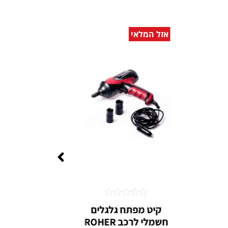
אזל המלאי
אזל המ
דורג
קיט מפתח גלגלים
0
חשמלי לרכב ROHER
מיד
מתוך