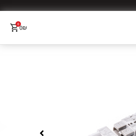
0
0
₪