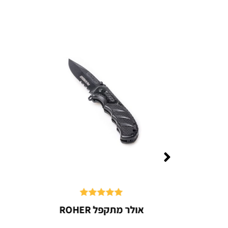
דורג
5.00
גיטלי
אולר מתקפל ROHER
מתוך 5