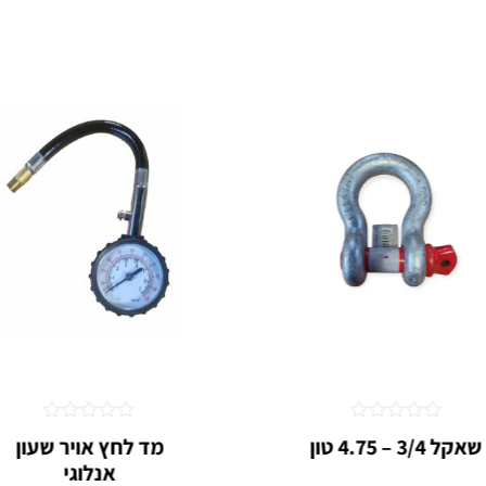
דורג
דורג
שאקל 3/4 – 4.75 טון
מד לחץ אויר שעון
0
0
אנלוגי
מתוך
מתוך