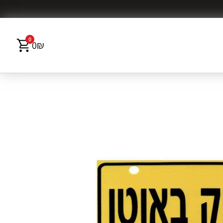
0
0
₪