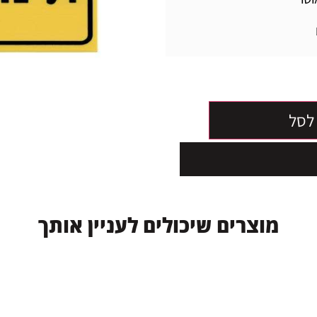
לסל
מ
ו
צ
ר
י
ם
ש
י
כ
ו
ל
י
ם
ל
ע
נ
י
י
ן
א
ו
ת
ך