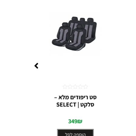
דורג
סט ריפודים מלא –
כיסוי ל
0
סלקט | SELECT
מתוך
5
349
₪
הוספה לסל