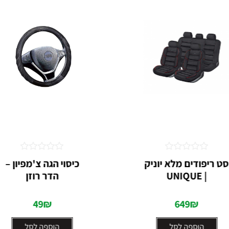
דורג
דורג
סט ריפודים מלא יוניק
כיסוי הגה צ'מפיון –
0
0
| UNIQUE
הדר רוזן
מתוך
מתוך
5
5
49
₪
649
₪
הוספה לסל
הוספה לסל