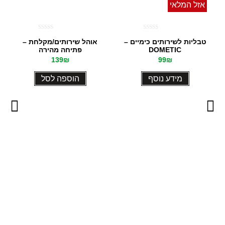
אזל המלאי
דורג
דורג
טבליות לשירותים כימיים –
אוהל שירותים/מקלחת –
0
0
DOMETIC
פתיחה מהירה
מתוך
מתוך
139
₪
99
₪
5
5
מידע נוסף
הוספה לסל