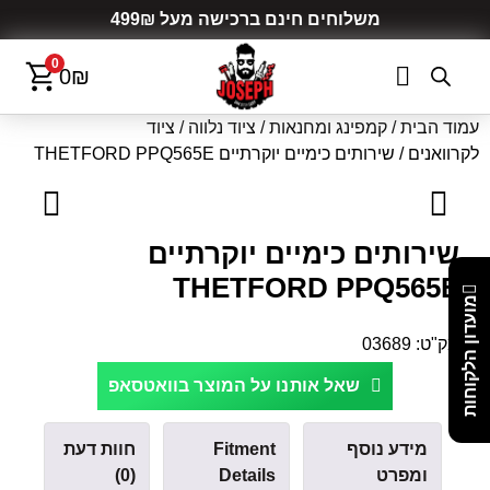
משלוחים חינם ברכישה מעל 499₪
0
0
₪
עמוד הבית
/
קמפינג ומחנאות
/
ציוד נלווה
/
ציוד
לקרוואנים
/ שירותים כימיים יוקרתיים THETFORD PPQ565E
שירותים כימיים יוקרתיים
THETFORD PPQ565E
מועדון הלקוחות
מק"ט:
03689
שאל אותנו על המוצר בוואטסאפ
מידע נוסף
Fitment
חוות דעת
ומפרט
Details
(0)