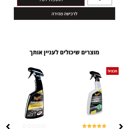
לרכישה מהירה
מ
ו
צ
ר
י
ם
ש
י
כ
ו
ל
י
ם
ל
ע
נ
י
י
ן
א
ו
ת
ך
מבצע!