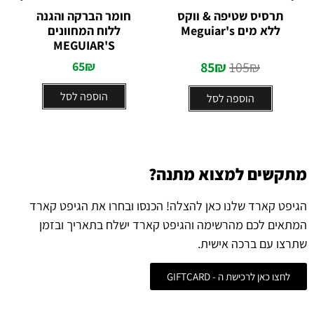
דורג
5.00
דורג
תרסיס שטיפה & ווקס
חומר הברקה והגנה
מתוך 5
0
ללא מים Meguiar's
ללוח המחוונים
מתוך
5
MEGUIAR'S
65
₪
85
₪
105
₪
הוספה לסל
הוספה לסל
מתקשים למצוא מתנה?
הגיפט קארד שלנו כאן להצלה! הכנסו ובחרו את הגיפט קארד
המתאים לכם מהרשימה והגיפט קארד ישלח בתאריך ובזמן
שתרצו עם ברכה אישית.
לחצו כאן לרכישת ה - GIFTCARD