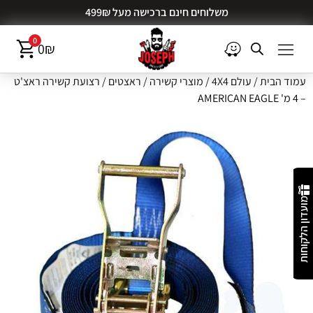
משלוחים חינם ברכישה מעל 499₪
0
0
₪
עמוד הבית
/
עולם 4X4
/
מוצרי קשירה
/
ראצטים
/ רצועת קשירה ראצ'ט
– 4 מ' AMERICAN EAGLE
מועדון הלקוחות