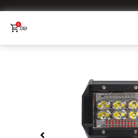
0
0
₪