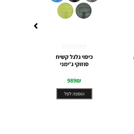
דורג
כיסוי גלגל קשיח
מע
0
סוזוקי ג'ימני
מקצוע
מתוך
5
989
₪
הוספה לסל