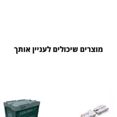
מ
ו
צ
ר
י
ם
ש
י
כ
ו
ל
י
ם
ל
ע
נ
י
י
ן
א
ו
ת
ך