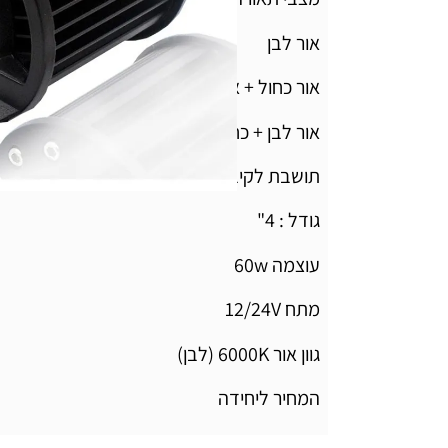
אור לבן
אור כחול + אדום במצבים שונים
אור לבן + כחול/אדום
תושבת לקיבוע פלדת אל-חלד
גודל : 4"
עוצמה 60w
מתח 12/24V
גוון אור 6000K (לבן)
המחיר ליחידה