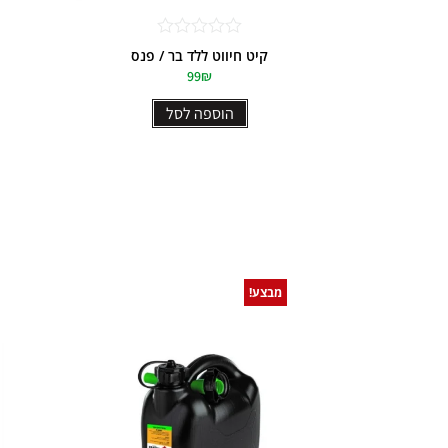
דורג
קיט חיווט ללד בר / פנס
0
99
₪
מתוך
5
הוספה לסל
מבצע!