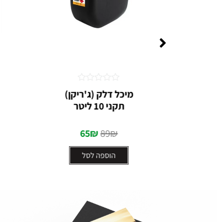
דורג
דורג
יקן)
מיכל דלק (ג'ריקן)
0
0
תקני 10 ליטר
מתוך
מתוך
5
5
65
₪
89
₪
הוספה לסל