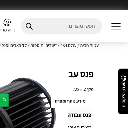
ניווט מהי
עמוד הבית
/
עולם 4X4
/
זיוודים ותוספות
/
לד בארים ופנסי
פנס עבודה + מהבהב כחול 
מועדון הלקוחות
מק"ט:
2226
מידע נוסף ומפרט
Fitment Details
חו
פנס עבודה אור לבן + מהבהב כחול אדום
מצבי תאורה שונים :