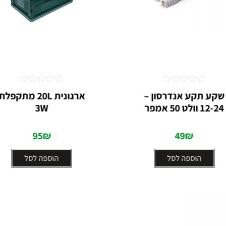
דורג
דורג
שקע תקע אנדרסון –
ארגונית 20L מתקפלת
0
0
12-24 וולט 50 אמפר
3W
מתוך
מתוך
5
5
95
₪
49
₪
הוספה לסל
הוספה לסל