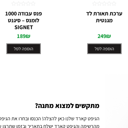
דורג
דורג
ערכת תאורת לד
פנס עבודה 1000
0
0
מגנטית
לומנס – סיגנט
מתוך
מתוך
5
5
SIGNET
189
₪
249
₪
הוספה לסל
הוספה לסל
מתקשים למצוא מתנה?
הגיפט קארד שלנו כאן להצלה! הכנסו ובחרו את הגיפ
מהרשימה והגיפט קארד ישלח בתאריך ובזמן שתרצו ע