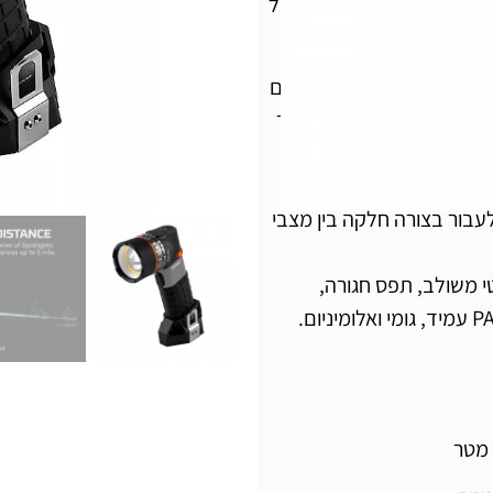
 עם מרחק קרן ארוך במיוחד של
תאורה של עצמים במרחקים קיצוניים. עיצוב חדשני משלב COB לבן/אדום
 זרחן (LEP) כדי להשיג מרחק קרן מדהים עם מספר
קלה עם כפתור נפרד
בור בצורה חלקה בין מצבי
טי משולב, תפס חגורה,
תושבת לחצובה ושרוך נשיאה. כולל מבנה PA66 עמיד, גומי ואלומיניום.