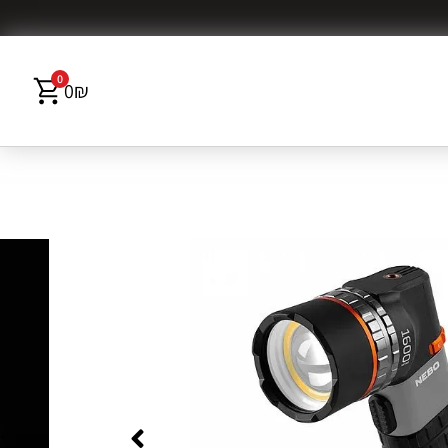
0
0
₪