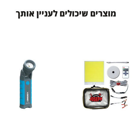
מ
ו
צ
ר
י
ם
ש
י
כ
ו
ל
י
ם
ל
ע
נ
י
י
ן
א
ו
ת
ך