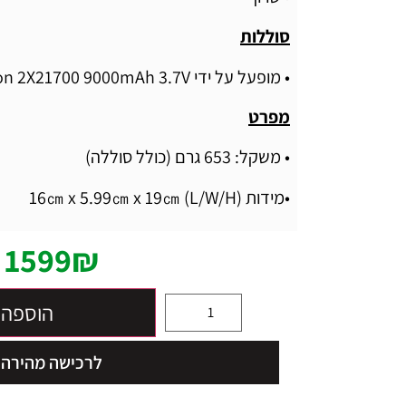
סוללות
• מופעל על ידי Li-ion 2X21700 9000mAh 3.7V
מפרט
• משקל: 653 גרם (כולל סוללה)
•מידות (L/W/H) 16㎝ x 5.99㎝ x 19㎝
1599
₪
הוספה 
לרכישה מהירה