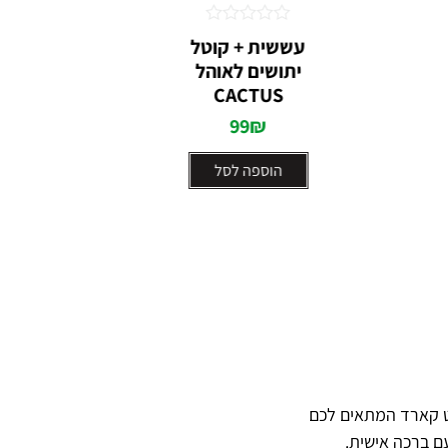
דורג
עששית + קוטל
פנס ע
0
יתושים לאוהל
מתוך
5
CACTUS
₪
99
₪
הוספה לסל
ט קארד המתאים לכם
ם ברכה אישית.