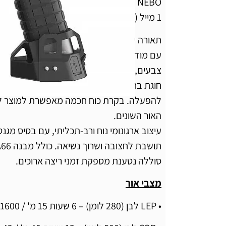
NEBO הוא זרקור קומפקטי, מחוספס ונטען
1 מייל (1.6 ק"מ).
עם מודול לייזר מעורר
צבעים, ודפוס הצפה שימושי מטווח קרוב.
חוגת בחירה עם טריגר מאפשרת בחירת מצב 
להפעלה. בקרת כוח חכמה מאפשרת למוצר לע
האור השונים.
עיצוב ארגונומי נוח ורב-תכליתי, עם בסיס מגנ
סוללה נטענת מספקת זמני ריצה ארוכים.
מצבי אור
• LEP לבן (280 לומן) – 6 שעות 15 מ' / 1600 מטר