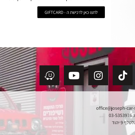
לחצו כאן לרכישת ה - GIFTCARD
office@joseph-car-
03
ף 9 יהוד