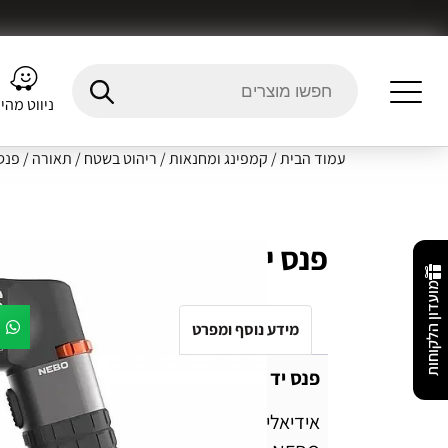
ניווט מהי
עמוד הבית
/
קמפינג ומחנאות
/
ריהוט בשטח
/
תאורה
/ פנס יד ME SL100
פנס יד NEBO LUXTREME SL100
מועדון הלקוחות
מידע נוסף ומפרט
Fitment Details
חו
פנס יד NEBO LUXTREME SL100