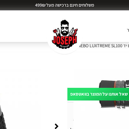
משלוחים חינם ברכישה מעל 499₪
ר
NEBO LUXTRE
שאל אותנו על המוצר בוואטסאפ
ות דעת (0)
אידיאלי לשימוש חיצוני שבו נדרשתה-LUXTREME SL100 Spotlight של