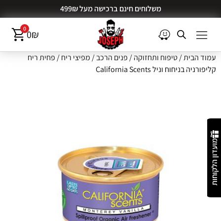
משלוחים חינם ברכישה מעל 499₪
0
0
₪
עמוד הבית
/
טיפוח ותחזוקה
/
פנים הרכב
/
מפיצי ריח
/ פחית ריח
קליפורניה בניחוח וניל California Scents
מועדון הלקוחות