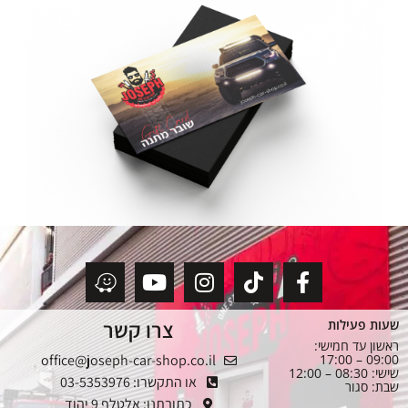
צרו קשר
שעות פעילות
ראשון עד חמישי:
office@joseph-car-shop.co.il
09:00 – 17:00
שישי: 08:30 – 12:00
או התקשרו: 03-5353976
שבת: סגור
כתובתנו: אלטלף 9 יהוד