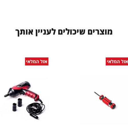
ש
י
כ
ו
ל
י
ם
ל
ע
נ
י
י
ן
א
ו
ת
ך
אזל המלאי
אזל המלאי