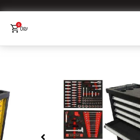
0
0
₪