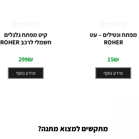
דורג
דורג
מפתח ונטילים – עט
קיט מפתח גלגלים
0
0
ROHER
חשמלי לרכב ROHER
מתוך
מתוך
5
5
299
₪
15
₪
מידע נוסף
מידע נוסף
מתקשים למצוא מתנה?