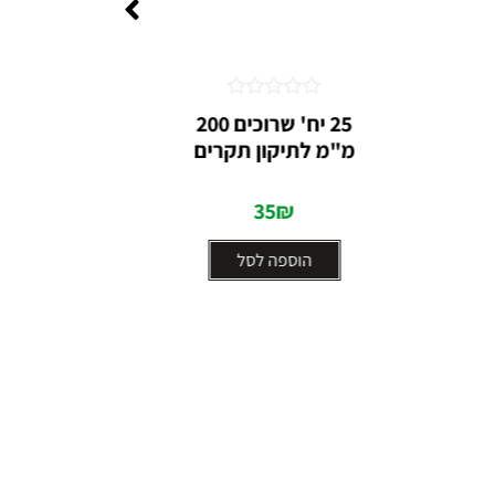
דורג
25 יח' שרוכים 200
מנשא/ת
0
מ"מ לתיקון תקרים
מתוך
5
35
₪
הוספה לסל