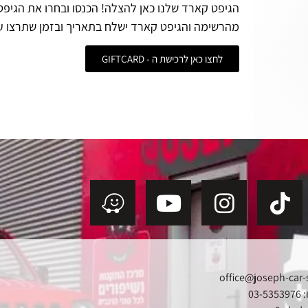
הגיפט קארד שלנו כאן להצלה! הכנסו ובחרו את הגיפ
מהרשימה והגיפט קארד ישלח בתאריך ובזמן שתרצו ע
לחצו כאן לרכישת ה - GIFTCARD
office@joseph-car-
03