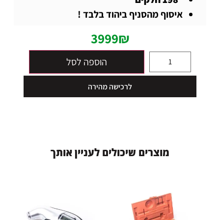
איסוף מהסניף ביהוד בלבד !
3999
₪
הוספה לסל
לרכישה מהירה
מ
ו
צ
ר
י
ם
ש
י
כ
ו
ל
י
ם
ל
ע
נ
י
י
ן
א
ו
ת
ך