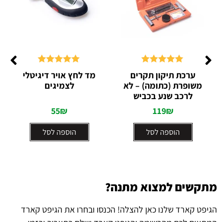
דורג
5.00
דורג
5.00
ערכת תיקון תקרים
מד לחץ אויר דיגיטלי
מתוך 5
מתוך 5
משופרת (כתומה) – לא
לצמיגים
לרכב שנע בכביש
55
₪
119
₪
הוספה לסל
הוספה לסל
מתקשים למצוא מתנה?
הגיפט קארד שלנו כאן להצלה! הכנסו ובחרו את הגיפט קארד