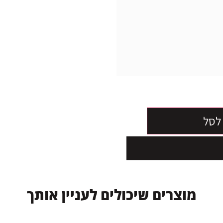
לסל
מ
ו
צ
ר
י
ם
ש
י
כ
ו
ל
י
ם
ל
ע
נ
י
י
ן
א
ו
ת
ך