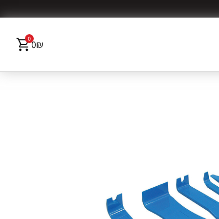
0
0
₪