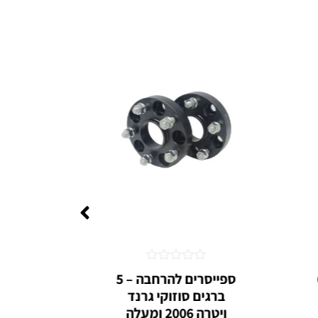
דורג
– 6
ספייסרים להרחבה – 5
טסטר
0
ברגים סוזוקי גרנד
ו
מתוך
5
ויטרה 2006 ומעלה