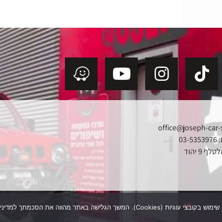
office@joseph-car-
03
ף 9 יהוד
נבנה ב
ע"י בן - ג'ט בניית אתרים
תר מהווה את הסכמתך למדיניות העוגיות שלנו.