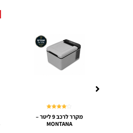
דורג
4.00
ג'ק בקבוק הידראולי 6
מקרר לרכב 9 ליטר –
מתוך 5
%
MONTANA