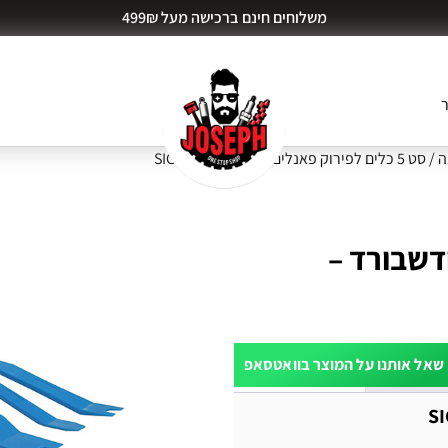
משלוחים חינם ברכישה מעל 499₪
ר
ה
/ סט 5 כלים לפירוק פאנלים ודשבורד – SIGNET
 ודשבורד –
שאל אותנו על המוצר בוואטסאפ
ות דעת (0)