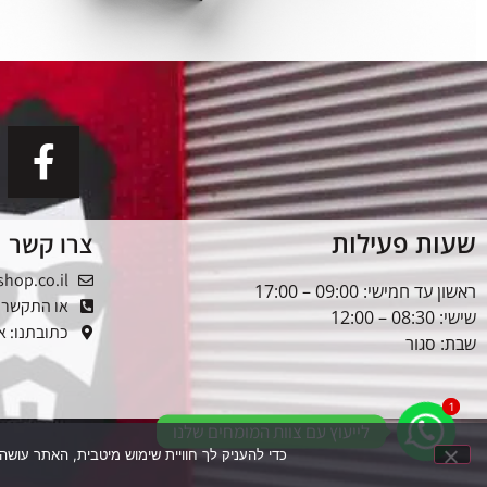
שעות פעילות
צרו קשר
shop.co.il
ראשון עד חמישי: 09:00 – 17:00
או התקשרו: -5353976
שישי: 08:30 – 12:00
כתובתנו: אלטל
שבת: סגור
1
1
לייעוץ עם צוות המומחים שלנו
כדי להעניק לך חוויית שימוש מיטבית, האתר עושה שימוש בקובצי עוגיות (Cookies). המשך הגלישה בא