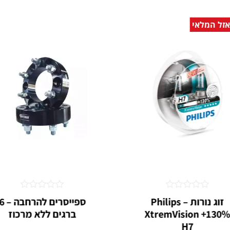
אזל המלאי
דורג
דורג
זוג נורות Philips –
ספייסרים להרחבה 
0
0
XtremVision +130
ברגים ללא מרכוז
מתוך
מתוך
5
5
H7