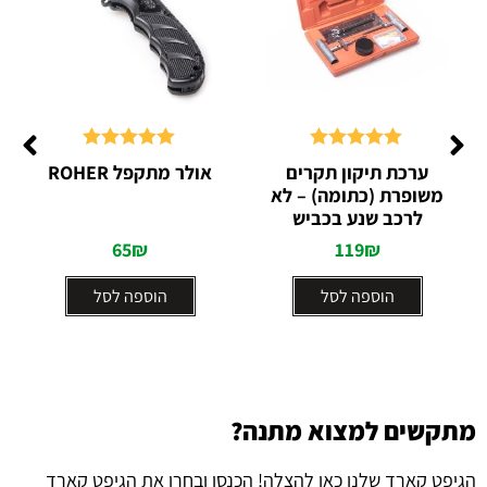
דורג
5.00
דורג
5.00
ערכת תיקון תקרים
אולר מתקפל ROHER
מתוך 5
מתוך 5
משופרת (כתומה) – לא
לרכב שנע בכביש
65
₪
119
₪
הוספה לסל
הוספה לסל
מתקשים למצוא מתנה?
הגיפט קארד שלנו כאן להצלה! הכנסו ובחרו את הגיפט קארד