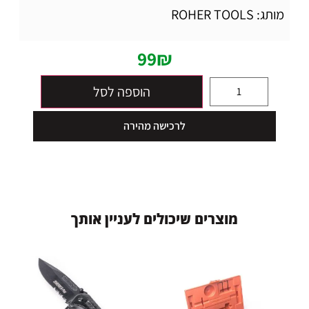
מותג: ROHER TOOLS
99
₪
הוספה לסל
לרכישה מהירה
מ
ו
צ
ר
י
ם
ש
י
כ
ו
ל
י
ם
ל
ע
נ
י
י
ן
א
ו
ת
ך