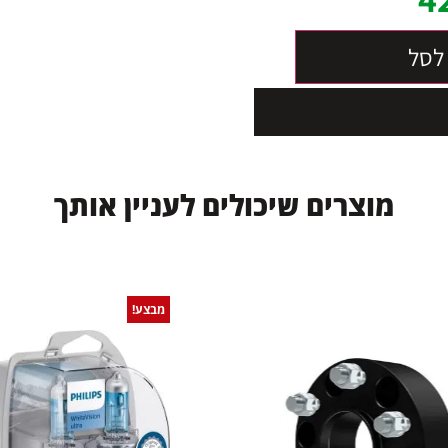
לסל
מ
ו
צ
ר
י
ם
ש
י
כ
ו
ל
י
ם
ל
ע
נ
י
י
ן
א
ו
ת
ך
מבצע!