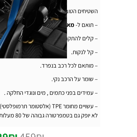
השטיחים הטובים בעולם מבית המותג 3w מקורי לרכב 100%.
– תואם ל-
מאזדה CX5 שנת 2012 ומעלה
– קלים להתקנה
– קל לנקות.
– מותאם לכל רכב בנפרד.
– שומר על הרכב נקי.
– עמידים בפני כתמים , מים ונוגדי החלקה .
– עשויים מחומר TPE (אלסטומר תר
לא יופק גם בטמפרטורה גבוהה של 80 מעלות.
29
₪
459
₪