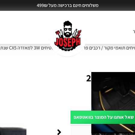
משלוחים חינם ברכישה מעל 499₪
ר
חים תואמי מקור
/
רכבים פרטיים ו SUV
/ סט שטיחים 3W למאזדה CX5 שנת 2012 ומעלה
סט שטיחים 3W למאזדה CX5 שנת 2012
שאל אותנו על המוצר בוואטסאפ
ות דעת (0)