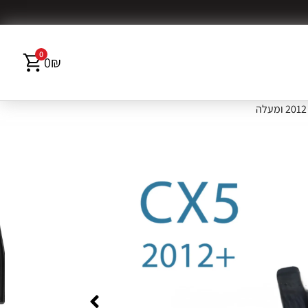
0
0
₪