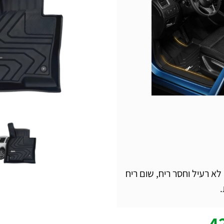
מופלסטי) לא רעיל וחסר ריח, שום ריח
4