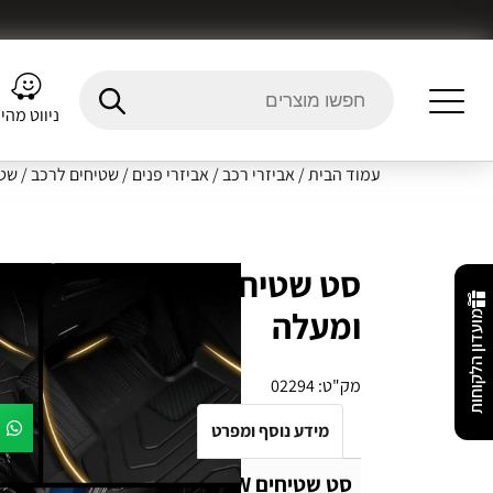
ניווט מהי
עמוד הבית
/
אביזרי רכב
/
אביזרי פנים
/
שטיחים לרכב
/
שטי
ומעלה
מועדון הלקוחות
מק"ט:
02294
מידע נוסף ומפרט
Fitment Details
חו
סט שטיחים 3W למאזדה CX5 שנת 2012 ומעלה