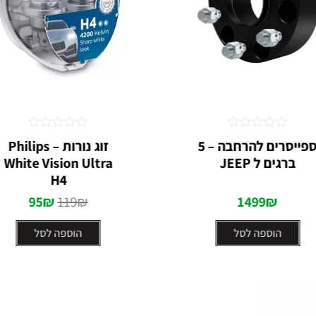
דורג
דורג
ספייסרים להרחבה – 5
זוג נורות Philips –
0
0
ברגים ל JEEP
White Vision Ultra
מתוך
מתוך
5
5
H4
95
₪
119
₪
1499
₪
הוספה לסל
הוספה לסל