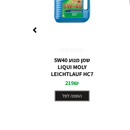
דורג
שמן מנוע 5W40
0
LIQUI MOLY
ברגי
מתוך
5
LEICHTLAUF HC7
219
₪
הוספה לסל