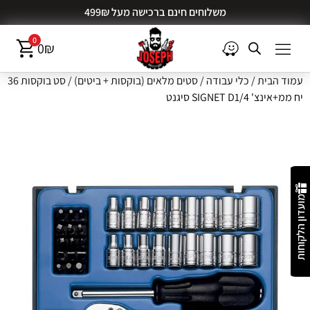
משלוחים חינם ברכישה מעל 499₪
0
0
₪
עמוד הבית
/
כלי עבודה
/
סטים מלאים (בוקסות + ביטים)
/ סט בוקסות 36
יח ממ+אינצ' SIGNET D1/4 סיגנט
מועדון הלקוחות