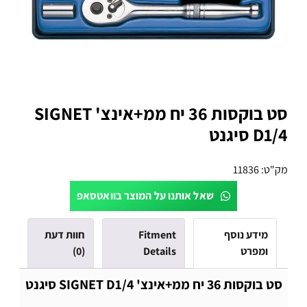
סט בוקסות 36 יח ממ+אינצ' SIGNET
D1/4 סיגנט
מק"ט:
11836
שאל אותנו על המוצר בוואטסאפ
מידע נוסף
Fitment
חוות דעת
ומפרט
Details
(0)
סט בוקסות 36 יח ממ+אינצ' SIGNET D1/4 סיגנט