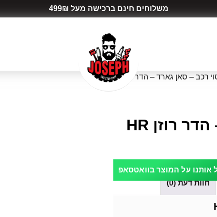
משלוחים חינם ברכישה מעל 499₪
וי רכב – סאן גארד – הדר רוזן HR
דר רוזן HR
אותנו על המוצר בוואטסאפ
חוות דעת (0)