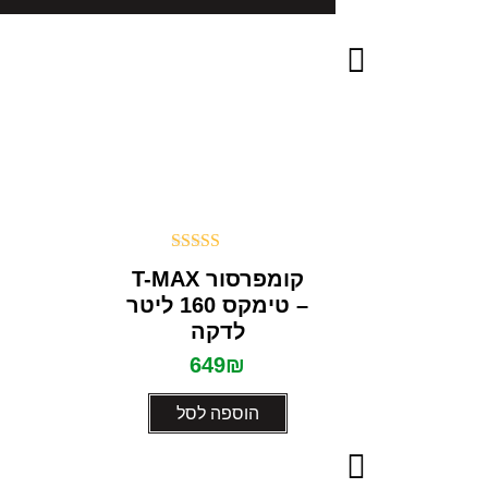
דורג
5.00
קומפרסור T-MAX
מתוך 5
– טימקס 160 ליטר
לדקה
649
₪
הוספה לסל