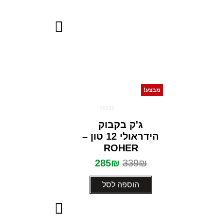
מבצע!
דורג
ג'ק בקבוק
0
מתוך
הידראולי 12 טון –
5
ROHER
285
₪
339
₪
הוספה לסל