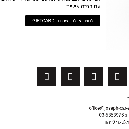
עם ברכה אישית.
לחצו כאן לרכישת ה - GIFTCARD
office@joseph-car-s
03-5
לף 9 יהוד