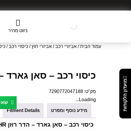
ניווט מהיר
עמוד הבית
/
אביזרי רכב
/
אביזרי חוץ
/
כיסויי רכב
/ כיס
כיסוי רכב – סאן גארד – ה
מועדון הלקוחות
מק"ט:
7290772047188
Loading...
שאל 
מידע נוסף ומפרט
Fitment Details
כיסוי רכב – סאן גארד – הדר רוזן HR