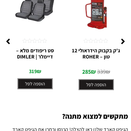
דורג
דורג
ג'ק בקבוק הידראולי 12
סט ריפודים מלא –
0
0
טון – ROHER
דיימלר | DIMLER
מתוך
מתוך
5
5
319
₪
285
₪
339
₪
הוספה לסל
הוספה לסל
מתקשים למצוא מתנה?
הגיפט קארד שלנו כאן להצלה! הכנסו ובחרו את הגיפט קארד