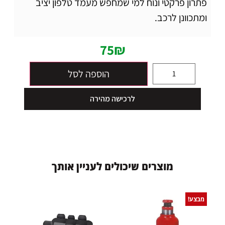
פתרון פרקטי ונוח למי שמחפש מעמד טלפון יציב
ומתכוונן לרכב.
75
₪
הוספה לסל
לרכישה מהירה
מ
ו
צ
ר
י
ם
ש
י
כ
ו
ל
י
ם
ל
ע
נ
י
י
ן
א
ו
ת
ך
מבצע!