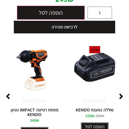
הוספה לסל
לרכישה מהירה
מבצע!
דורג
דורג
סוללה נטענת KENDO
מפתח רטיטה IMPACT נטען
0
0
KENDO
259
₪
289
₪
מתוך
מתוך
349
₪
5
5
הוספה לסל