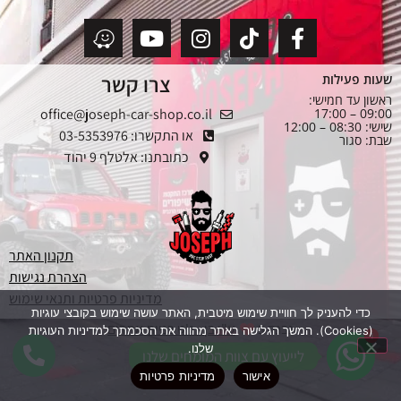
צרו קשר
שעות פעילות
ראשון עד חמישי:
office@joseph-car-shop.co.il
09:00 – 17:00
שישי: 08:30 – 12:00
או התקשרו: 03-5353976
שבת: סגור
כתובתנו: אלטלף 9 יהוד
תקנון האתר
הצהרת נגישות
מדיניות פרטיות ותנאי שימוש
כדי להעניק לך חוויית שימוש מיטבית, האתר עושה שימוש בקובצי עוגיות
נבנה ב
ע"י בן - ג'ט בניית אתרים
(Cookies). המשך הגלישה באתר מהווה את הסכמתך למדיניות העוגיות
1
1
שלנו.
לייעוץ עם צוות המומחים שלנו
אישור
מדיניות פרטיות