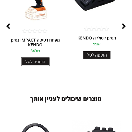
דורג
מטען לסוללה KENDO
דורג
מפתח רטיטה IMPACT נטען
0
0
99
₪
KENDO
מתוך
מתוך
5
349
₪
5
הוספה לסל
הוספה לסל
מ
ו
צ
ר
י
ם
ש
י
כ
ו
ל
י
ם
ל
ע
נ
י
י
ן
א
ו
ת
ך