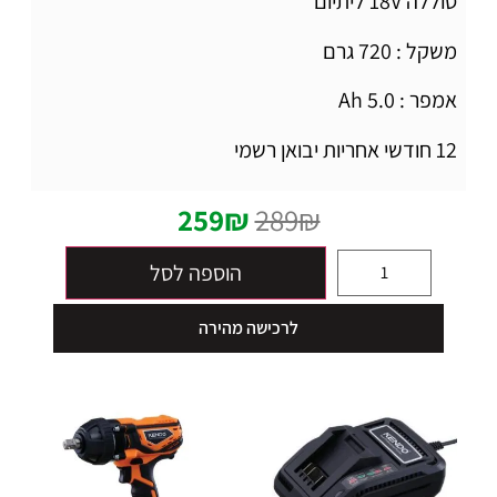
סוללה 18V ליתיום
משקל : 720 גרם
אמפר : 5.0 Ah
12 חודשי אחריות יבואן רשמי
259
₪
289
₪
הוספה לסל
לרכישה מהירה