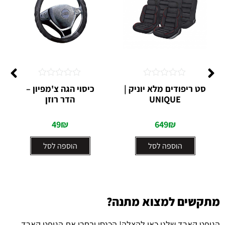
דורג
דורג
סט ריפודים מלא יוניק |
כיסוי הגה צ'מפיון –
0
0
UNIQUE
הדר רוזן
מתוך
מתוך
5
5
49
₪
649
₪
הוספה לסל
הוספה לסל
מתקשים למצוא מתנה?
הגיפט קארד שלנו כאן להצלה! הכנסו ובחרו את הגיפט קארד