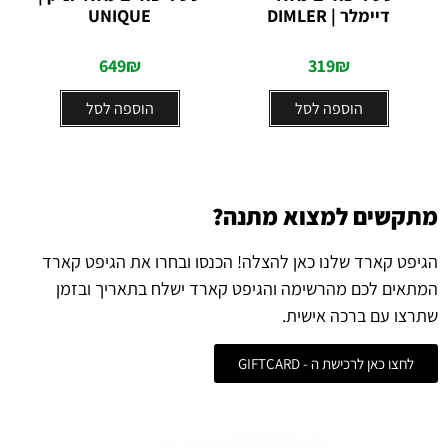
0
0
UNIQUE
– בד לבד
מתוך
מתוך
5
5
69
₪
649
₪
סל
הוספה לסל
הוספה לסל
מתקשים למצוא מתנה?
הגיפט קארד שלנו כאן להצלה! הכנסו ובחרו את הגיפט קארד
המתאים לכם מהרשימה והגיפט קארד ישלח בתאריך ובזמן
שתרצו עם ברכה אישית.
לחצו כאן לרכישת ה - GIFTCARD