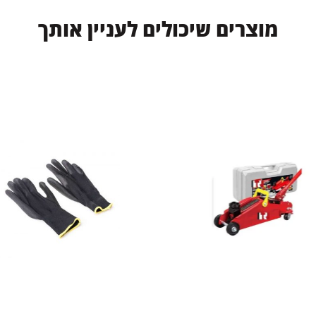
מ
ו
צ
ר
י
ם
ש
י
כ
ו
ל
י
ם
ל
ע
נ
י
י
ן
א
ו
ת
ך