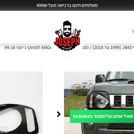
משלוחים חינם ברכישה מעל 499₪
ר
20)
/ מסכת פנסים ANGRY EYES לסוזוקי ג'ימני 99-18
מסכת פנסים ANGRY EYES לסוזוקי ג'ימני
שאל אותנו על המוצר בוואטסאפ
ות דעת (0)