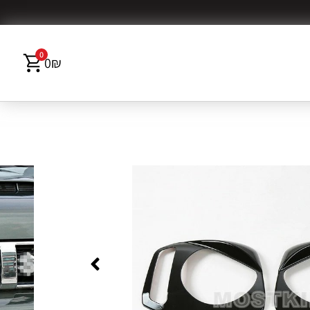
0
0
₪