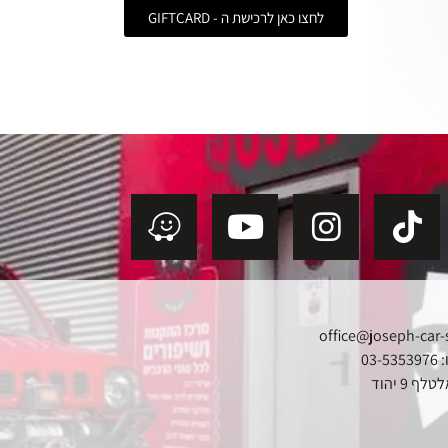
לחצו כאן לרכישת ה - GIFTCARD
office@joseph-car-
03
ף 9 יהוד