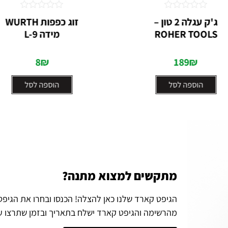
דורג
דורג
ג'ק עגלה 2 טון –
זוג כפפות WURTH
0
0
ROHER TOOLS
מידה L-9
מתוך
מתוך
5
5
8
₪
189
₪
הוספה לסל
הוספה לסל
מתקשים למצוא מתנה?
הגיפט קארד שלנו כאן להצלה! הכנסו ובחרו את הגיפ
מהרשימה והגיפט קארד ישלח בתאריך ובזמן שתרצו ע