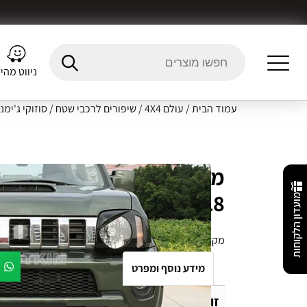
ניווט מהי
עמוד הבית
/
עולם 4X4
/
שיפורים לרכבי שטח
/
סוזוקי ג'ימני JB43 (1999 עד 18
99-18
מועדון הלקוחות
מק"ט:
2347
מידע נוסף ומפרט
Fitment Details
חו
זוג מסכות לפנסי חזית ANGRY EYES