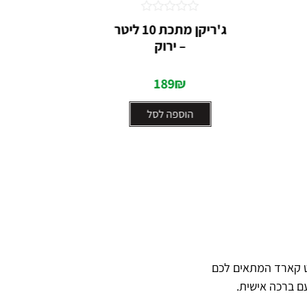
דורג
ג'ריקן מתכת 10 ליטר
0
– ירוק
C
מתוך
5
189
₪
הוספה לסל
ט קארד המתאים לכם
ם ברכה אישית.