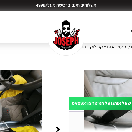
משלוחים חינם ברכישה מעל 499₪
ר
/ מנעול הגה פלקסילוק – הדר רוזן HR
זן HR
שאל אותנו על המוצר בוואטסאפ
ות דעת (0)