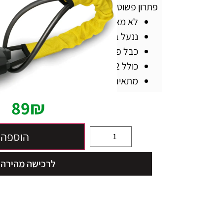
פתרון פשוט ויעיל לבעיית הגניבות
לא מאפשר נהיגה ברכב וגורם לגנבים ל
ננעל באבזם חגורת הבטיחות
כבל פלדה כפול ועבה למניעת חיתוך או נ
כולל 2 מפתחות ייחודיים שלא ניתן לשכפל
מתאים לכל סוגי הרכב, התקנה קלה, נוח
89
₪
הוספה 
לרכישה מהירה