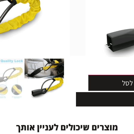
חפש רכב אחר
יסור
 לאחסון
לסל
מ
ו
צ
ר
י
ם
ש
י
כ
ו
ל
י
ם
ל
ע
נ
י
י
ן
א
ו
ת
ך