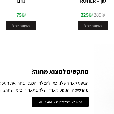
טון – ROHER
גרם
מתוך
מתוך
5
5
75
₪
225
₪
289
₪
הוספה לסל
הוספה לסל
מתקשים למצוא מתנה?
הגיפט קארד שלנו כאן להצלה! הכנסו ובחרו את הגיפ
מהרשימה והגיפט קארד ישלח בתאריך ובזמן שתרצו ע
לחצו כאן לרכישת ה - GIFTCARD