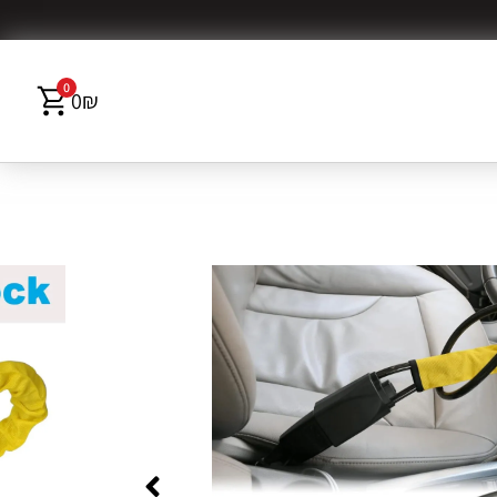
0
0
₪