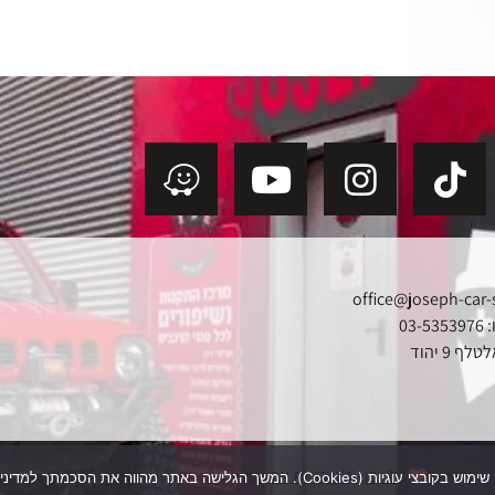
office@joseph-car-
03
ף 9 יהוד
נבנה ב
ע"י בן - ג'ט בניית אתרים
תר מהווה את הסכמתך למדיניות העוגיות שלנו.