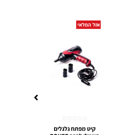
אזל המלאי
דורג
קיט מפתח גלגלים
זוג מחז
0