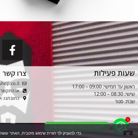
שעות פעילות
צרו קשר
shop.co.il
ראשון עד חמישי: 09:00 – 17:00
או התקשרו: -5353976
שישי: 08:30 – 12:00
כתובתנו: אלטל
שבת: סגור
1
1
לייעוץ עם צוות המומחים שלנו
כדי להעניק לך חוויית שימוש מיטבית, האתר עושה שימוש בקובצי עוגיות (Cookies). המשך הגלישה בא