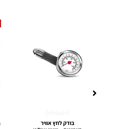
דורג
קומפרסור T-MAX –
בודק לחץ אוויר
0