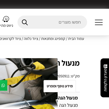
ניווט מהי
עמוד הבית
/
קמפינג ומחנאות
/
ציוד נלווה
/
ציוד לקרוואנים
מנעול הגה פלקסילוק – הדר רו
מועדון הלקוחות
מק"ט:
7290772050911
מידע נוסף ומפרט
Fitment Details
חו
מנעול הגה פלקסילוק – הדר רוזן HR
מנעול הגה – סופר גארד המקורי !