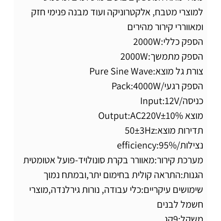
למוצרי מטבח, אלקטרוניקה ועוד מבנה פנימי חזק
ומאווררי קירור מהירים
הספק כללי:2000W
הספק מתמשך:2000W
צורת גל מוצא:Pure Sine Wave
הספק רגעי/Pack:4000W
כניסה/Input:12V
מוצא Output:AC220V±10%
תדירות מוצא:50±3Hz
נצילות/efficiency:95%
מערכת קירור:מאוורר בקרת סונולויד-פועל אטומטית
הגנות:התראה קולית בחימום יתר,ובמתח נמוך
שימושים עיקריים:כלי עבודה, נורות גירלנדה,מוצרי
חשמל לבנים
משקל:9קג