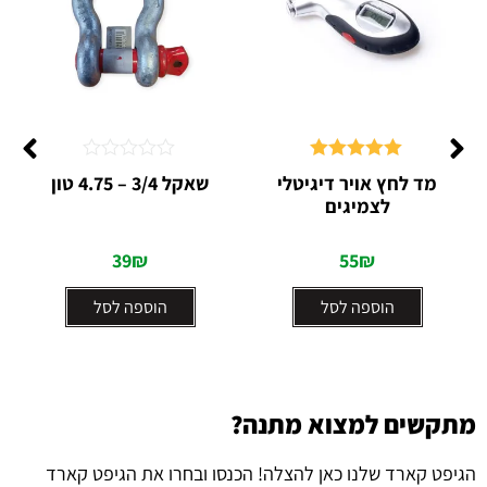
דורג
5.00
דורג
מד לחץ אויר דיגיטלי
שאקל 3/4 – 4.75 טון
מתוך 5
0
לצמיגים
מתוך
5
39
₪
55
₪
הוספה לסל
הוספה לסל
מתקשים למצוא מתנה?
הגיפט קארד שלנו כאן להצלה! הכנסו ובחרו את הגיפט קארד