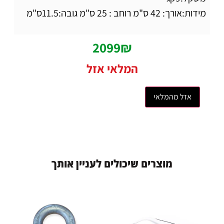
מידות:אורך: 42 ס"מ רוחב : 25 ס"מ גובה:11.5ס"מ
2099
₪
המלאי אזל
אזל מהמלאי
מ
ו
צ
ר
י
ם
ש
י
כ
ו
ל
י
ם
ל
ע
נ
י
י
ן
א
ו
ת
ך