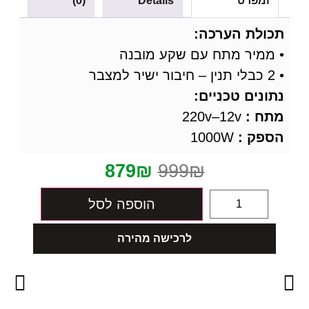
ומפרט
Details
(0)
תכולת הערכה:
• ממיר מתח עם שקע מובנה
• 2 כבלי תנין – חיבור ישיר למצבר
נתונים טכניי
ם:
מתח :
‎220v–12v
הספק :
1000W
879
₪
999
₪
הוספה לסל
לרכישה מהירה