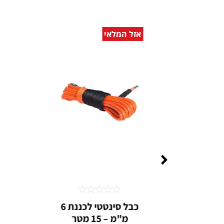
אזל המלאי
דורג
דורג
י
⁦כבל סינטטי לכננת 6
0
0
כוח
מ"מ – 15 מטר
כ
מתוך
מתוך