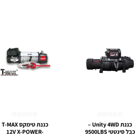
דורג
דורג
כננת Unity 4WD –
כננת טימקס T-MAX
0
0
בל סינטטי 9500LBS
12V X-POWER-
מתוך
מתוך