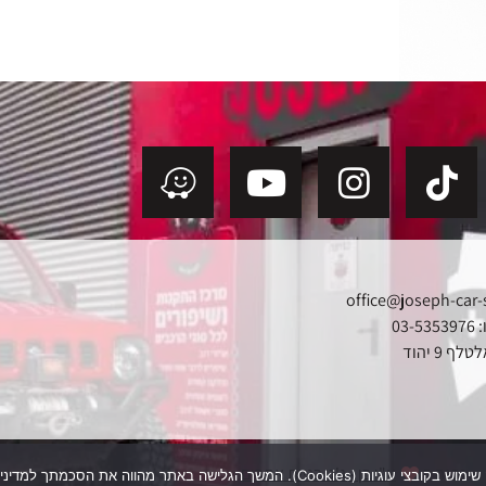
office@joseph-car-
03
ף 9 יהוד
נבנה ב
ע"י בן - ג'ט בניית אתרים
תר מהווה את הסכמתך למדיניות העוגיות שלנו.