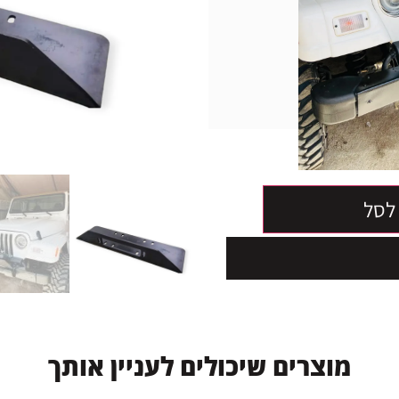
לסל
מ
ו
צ
ר
י
ם
ש
י
כ
ו
ל
י
ם
ל
ע
נ
י
י
ן
א
ו
ת
ך