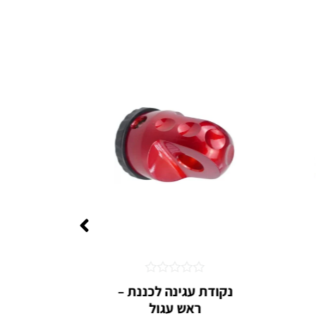
דורג
נקודת עגינה לכננת –
כ
0
ראש עגול
V
מתוך