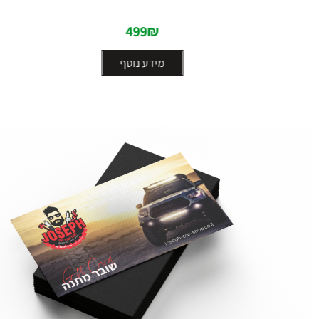
5
5
לשאקל סינטטי – ALL-
499
₪
מידע נוסף