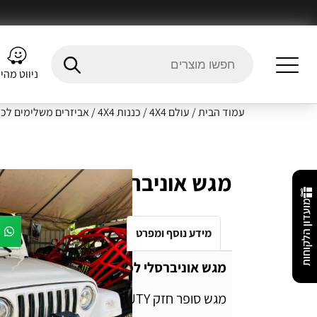
ניווט מהי
עמוד הבית
/
עולם 4X4
/
כננות 4X4
/
אביזרים משלימים לכנ
מגש אוניברסלי לכננת HD
מועדון הלקוחות
מידע נוסף ומפרט
Fitment Details
חו
מגש אוניברסלי לכננת HD
מגש סופר חזק SUPER HEAVY-DUTY