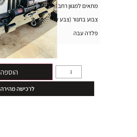
מתאים למגוון רחב של כננות
צבוע בתנור (צבע שחור)
פלדה עבה
445
₪
הוספה 
לרכישה מהירה