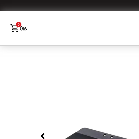
0
0
₪