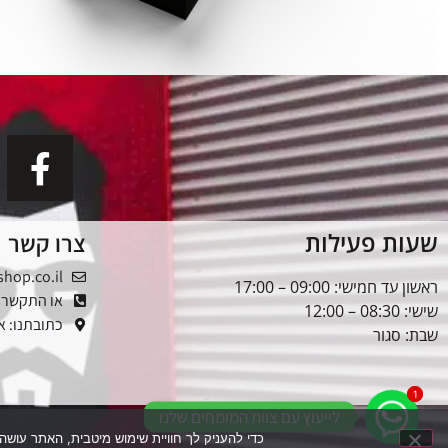
שעות פעילות
צרו קשר
shop.co.il
ראשון עד חמישי: 09:00 – 17:00
או התקשרו: -5353976
שישי: 08:30 – 12:00
כתובתנו: אלטל
שבת: סגור
1
1
לייעוץ עם צוות המומחים שלנו
כדי להעניק לך חוויית שימוש מיטבית, האתר עושה שימוש בקובצי עוגיות (Cookies). המשך הגלישה בא