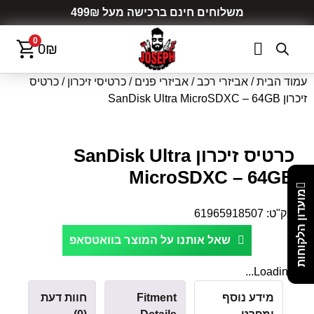
משלוחים חינם ברכישה מעל 499₪
0
0
₪
עמוד הבית
/
אביזרי רכב
/
אביזרי פנים
/
כרטיסי זיכרון
/ כרטיס
זיכרון SanDisk Ultra MicroSDXC – 64GB
כרטיס זיכרון SanDisk Ultra
MicroSDXC – 64GB
מועדון הלקוחות
מק"ט:
61965918507
שאל אותנו על המוצר בוואטסאפ
Loading...
מידע נוסף
Fitment
חוות דעת