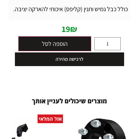
כולל כבל גמיש ותנין (קליפס) איכותי להארקה יציבה.
19
₪
הוספה לסל
לרכישה מהירה
מ
ו
צ
ר
י
ם
ש
י
כ
ו
ל
י
ם
ל
ע
נ
י
י
ן
א
ו
ת
ך
אזל המלאי