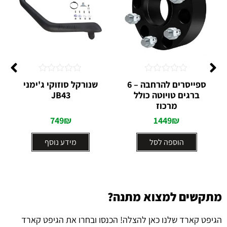
דורג
דורג
ספייסרים להרחבה – 6
שנורקל סוזוקי ג'ימני
0
0
ברגים טויוטה כולל
JB43
מתוך
מתוך
מרכוז
5
5
749
₪
1449
₪
הוספה לסל
מידע נוסף
מתקשים למצוא מתנה?
הגיפט קארד שלנו כאן להצלה! הכנסו ובחרו את הגיפט קארד