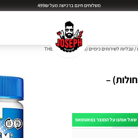
משלוחים חינם ברכישה מעל 499₪
/ טבליות לשירותים כימיים (כחולות) – THETFORD
ולות) –
שאל אותנו על המוצר בוואטסאפ
ות דעת (0)