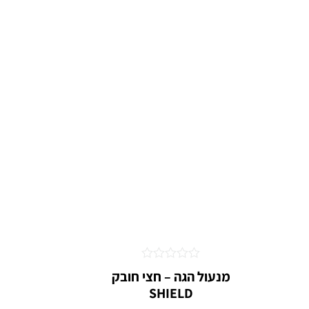
אזל המ
דורג
מנעול הגה – חצי חובק
0
SHIELD
מתוך
5