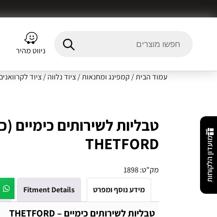
ניווט מהיר
עמוד הבית
/
קמפינג ומחנאות
/
ציוד נלווה
/
ציוד לקרוואנים
טבליות לשירותים כימיים (כח
THETFORD
מועדון הלקוחות
מק"ט:
1898
מידע נוסף ומפרט
Fitment Details
חו
טבליות לשירותים כימיים – THETFORD