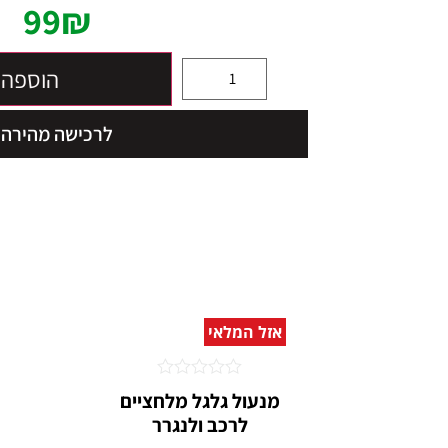
99
₪
הוספה 
לרכישה מהירה
אזל המלאי
דורג
מנעול גלגל מלחציים
0
לרכב ולנגרר
מתוך
5