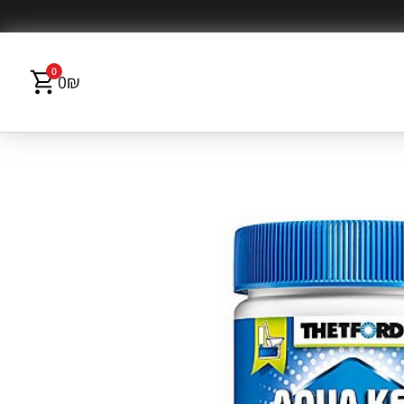
0
0
₪