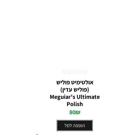
דורג
אולטימיט פוליש
0
(פוליש עדין)
מתוך
5
Meguiar's Ultimate
Polish
80
₪
הוספה לסל