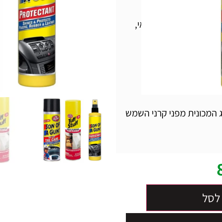
יפה, כגון: ריפוד, סקאי,
SON O של STP מעניק מראה חדש ומבריק לתא
מפני שריטות עדינות
 המכונית מפני קרני השמש
לסל