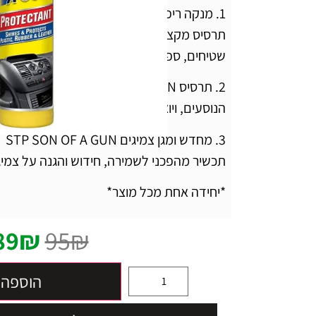
1. מנקה ריפוד STP TUFF STAFF
תרסיס מקציף המיועד לניקוי כל דבר הניתן לשט
שטיחים, ספות וכו'
2. תרסיס F A GUN
הנוסעים, ויוצר שכבת הגנה דקה ובלתי נראית 
3. מחדש ומגן צמיגים STP SON OF A GUN
תכשיר מהפכני לשמירה, חידוש והגנה על צמיג
*יחידה אחת מכל מוצר*
89
₪
95
₪
הוספה 