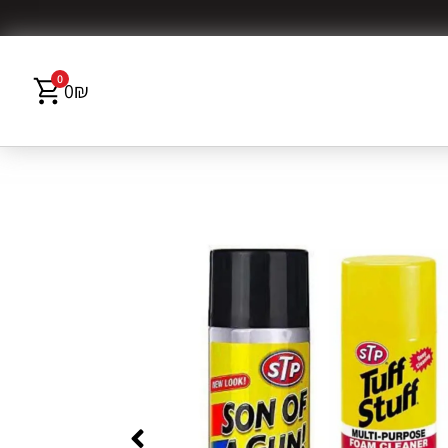
0
0
₪