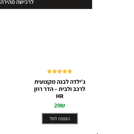
לרכישה מהירה
דורג
5.00
ג'ילדה לבנה מקצועית
מ
מתוך 5
לרכב ולבית – הדר רוזן
HR
29
₪
הוספה לסל