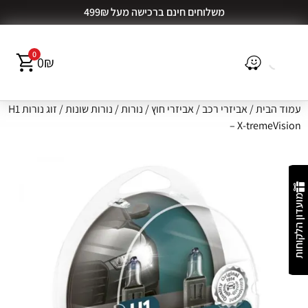
משלוחים חינם ברכישה מעל 499₪
0
0
₪
עמוד הבית
/
אביזרי רכב
/
אביזרי חוץ
/
נורות
/
נורות שונות
/ זוג נורות H1
– X-tremeVision
מועדון הלקוחות