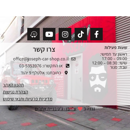
צרו קשר
שעות פעילות
ראשון עד חמישי:
office@joseph-car-shop.co.il
09:00 – 17:00
שישי: 08:30 – 12:00
או התקשרו: 03-5353976
שבת: סגור
כתובתנו: אלטלף 9 יהוד
תקנון האתר
הצהרת נגישות
מדיניות פרטיות ותנאי שימוש
נבנה ב
ע"י בן - ג'ט בניית אתרים