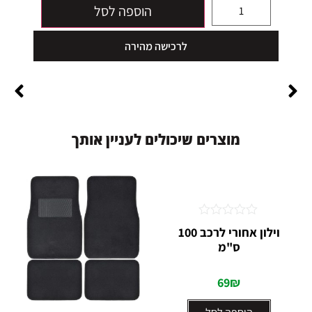
הוספה לסל
לרכישה מהירה
מ
ו
צ
ר
י
ם
ש
י
כ
ו
ל
י
ם
ל
ע
נ
י
י
ן
א
ו
ת
ך
דורג
וילון אחורי לרכב 100
0
ס"מ
מתוך
5
69
₪