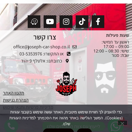
צרו קשר
שעות פעילות
ראשון עד חמישי:
office@joseph-car-shop.co.il
09:00 – 17:00
שישי: 08:30 – 12:00
או התקשרו: 03-5353976
שבת: סגור
כתובתנו: אלטלף 9 יהוד
תקנון האתר
הצהרת נגישות
מדיניות פרטיות ותנאי שימוש
כדי להעניק לך חוויית שימוש מיטבית, האתר עושה שימוש בקובצי עוגיות
נבנה ב
ע"י בן - ג'ט בניית אתרים
(Cookies). המשך הגלישה באתר מהווה את הסכמתך למדיניות העוגיות
1
1
שלנו.
לייעוץ עם צוות המומחים שלנו