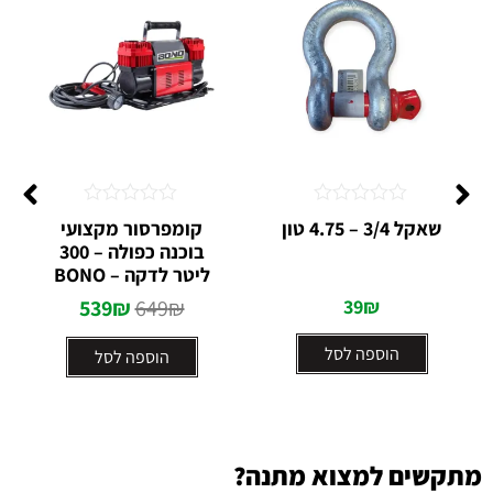
דורג
דורג
שאקל 3/4 – 4.75 טון
קומפרסור מקצועי
0
0
בוכנה כפולה – 300
מתוך
מתוך
5
ליטר לדקה – BONO
5
539
₪
649
₪
39
₪
הוספה לסל
הוספה לסל
מתקשים למצוא מתנה?