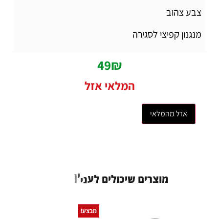
צבע צהוב
מנגנון קפיצי לסגירה
49
₪
המלאי אזל
אזל מהמלאי
ו
א
י
ע
ל
מ
ו
צ
ר
י
ם
ש
י
כ
ו
ל
י
ם
י
נ
ן
ת
מבצע!