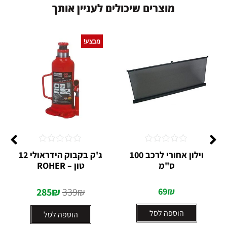
מ
ו
צ
ר
י
ם
ש
י
כ
ו
ל
י
ם
ל
ע
נ
י
י
ן
א
ו
ת
ך
מבצע!
דורג
דורג
וילון אחורי לרכב 100
ג'ק בקבוק הידראולי 12
0
0
ס"מ
טון – ROHER
מתוך
מתוך
5
5
285
₪
339
₪
69
₪
הוספה לסל
הוספה לסל