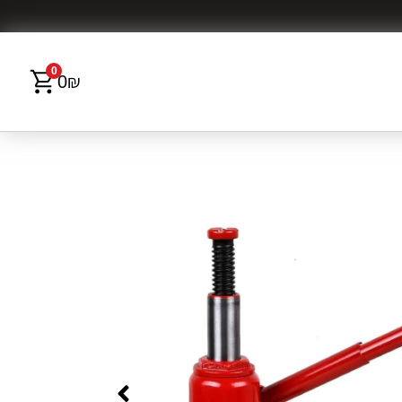
0
0
₪