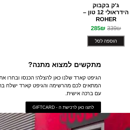
דורג
ג'ק בקבוק
0
מתוך
הידראולי 12 טון –
5
ROHER
285
₪
339
₪
הוספה לסל
מתקשים למצוא מתנה?
הגיפט קארד שלנו כאן להצלה! הכנסו ובחרו את
המתאים לכם מהרשימה והגיפט קארד ישלח בתא
עם ברכה אישית.
לחצו כאן לרכישת ה - GIFTCARD