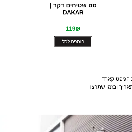
דורג
סט שטיחים דקר |
כיסוי 
0
DAKAR
מתוך
הדר
5
119
₪
הוספה לסל
ה
 הגיפט קארד
ריך ובזמן שתרצו