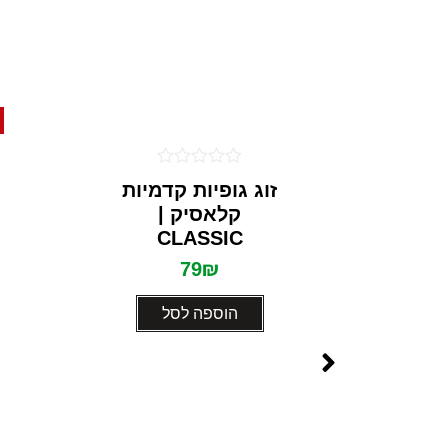
דורג
זוג גופיות קדמיות
0
קלאסיק |
מתוך
5
CLASSIC
79
₪
הוספה לסל