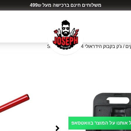
משלוחים חינם ברכישה מעל 499₪
ים
/ ג'ק בקבוק הידראולי 4 טון – SPARTEC
וק הידראולי 4 טון –
אותנו על המוצר בוואטסאפ
חוות דעת (1)