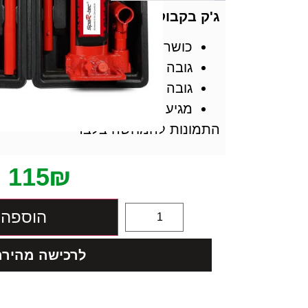
ג'ק בקבוק הידראולי 4 טון – SPARTEC
כושר הרמה –
4 טון
גובה מינימום
195 מ"מ
גובה מקסימום 380 מ"מ
מגיע בקופסת פלסטיק קשיחה !
התמונות להמחשה בלבד
115
₪
הוספה 
לרכישה מהירה