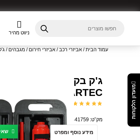
ניווט מהיר
עמוד הבית
/
אביזרי רכב
/
אביזרי חירום
/
מגבהים / ג'ק
ג'ק בקב
מועדון הלקוחות
SPARTEC
(
1
חוות דעת)
מק"ט:
7290114441759
שאל 
מידע נוסף ומפרט
Fitment Details