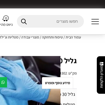
ניווט מהי
עמוד הבית
/
טיפוח ותחזוקה
/
מוצרי עבודה
/
מטליות וג'ילד
גליל 30 מגבות מיקרופייבר MAXUS
מועדון הלקוחות
מק"ט:
7290104824302
מידע נוסף ומפרט
Fitment Details
חו
גליל 30 מגבות מיקרופייבר MAXUS
מטליות מיקרופייבר איכותיות ועבות במיוחד לני