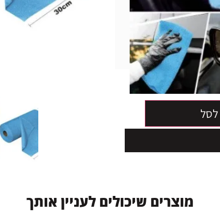
 יסודי
לסל
מ
ו
צ
ר
י
ם
ש
י
כ
ו
ל
י
ם
ל
ע
נ
י
י
ן
א
ו
ת
ך