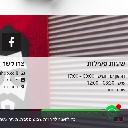
שעות פעילות
צרו קשר
shop.co.il
ראשון עד חמישי: 09:00 – 17:00
או התקשרו: -5353976
שישי: 08:30 – 12:00
כתובתנו: אלטל
שבת: סגור
1
1
לייעוץ עם צוות המומחים שלנו
כדי להעניק לך חוויית שימוש מיטבית, האתר עושה שימוש בקובצי עוגיות (Cookies). המשך הגלישה בא