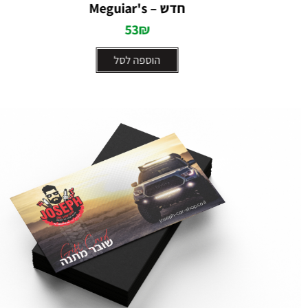
5
5
חדש – Meguiar's
53
₪
הוספה לסל