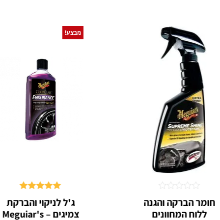
מבצע!
דורג
דורג
5.00
חומר הברקה והגנה
ג'ל לניקוי והברקת
0
מתוך 5
ללוח המחוונים
צמיגים – Meguiar's
מתוך