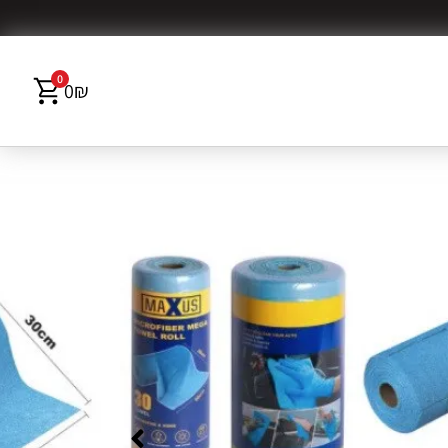
0
0
₪