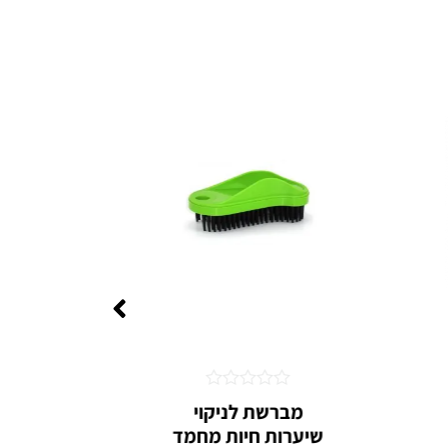
דורג
מברשת לניקוי
מברשת 
0
שיערות חיות מחמד
קונוס
מתוך