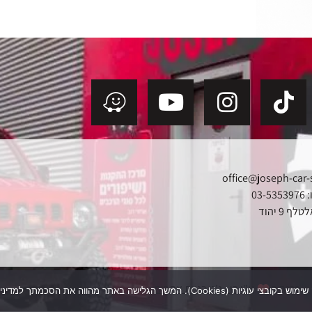
office@joseph-car-
03
ף 9 יהוד
נבנה ב
ע"י בן - ג'ט בניית אתרים
תר מהווה את הסכמתך למדיניות העוגיות שלנו.