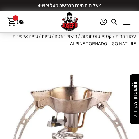
משלוחים חינם ברכישה מעל 499₪
0
0
₪
עמוד הבית
/
קמפינג ומחנאות
/
בישול בשטח
/
גזיות
/ גזייה אלפינית
ALPINE TORNADO – GO NATURE
מועדון הלקוחות