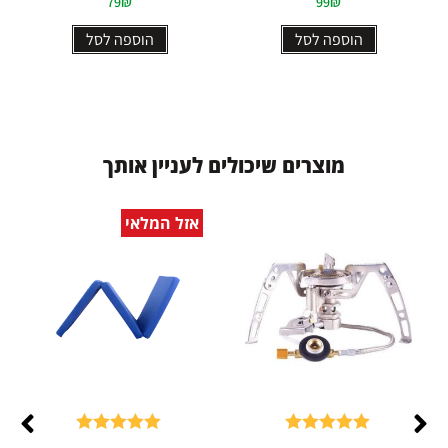
79
₪
99
₪
5
5
הוספה לסל
הוספה לסל
מ
ו
צ
ר
י
ם
ש
י
כ
ו
ל
י
ם
ל
ע
נ
י
י
ן
א
ו
ת
ך
אזל המלאי
דורג
5.00
דורג
5.00