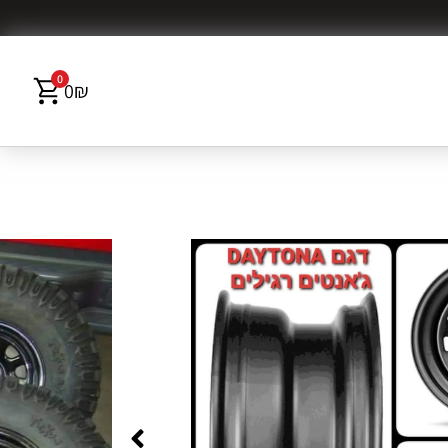
0
0
₪