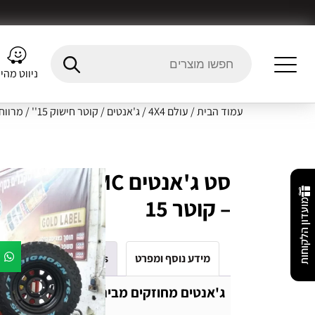
ניווט מהי
עמוד הבית
/
עולם 4X4
/
ג'אנטים
/
קוטר חישוק 15''
/
מרווח ברג
– קוטר 15
מועדון הלקוחות
מידע נוסף ומפרט
Fitment Details
חו
ג'אנטים מחוזקים מבית RMC_4X4