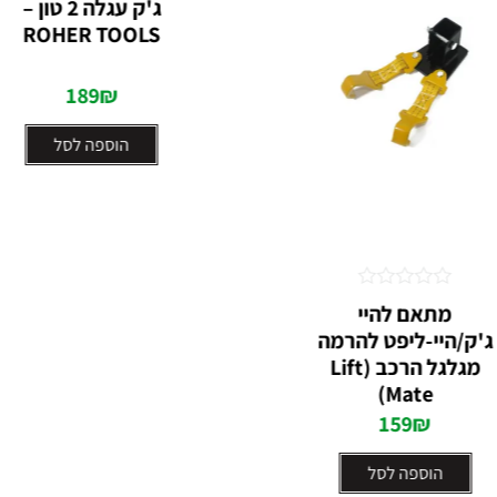
ג'ק עגלה 2 טון –
0
ROHER TOOLS
מתוך
5
189
₪
הוספה לסל
דורג
מתאם להיי
0
ג'ק/היי-ליפט להרמה
מתוך
5
מגלגל הרכב (Lift
Mate)
159
₪
הוספה לסל