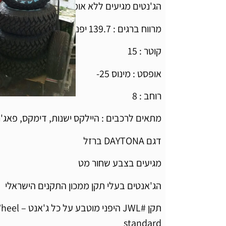
הג'נטים מגיעים ללא אומים , ניתן להוסיף או
מרווח ברגים : 139.7 יפניות
קוטר : 15
אופסט : מינוס 25-
רוחב : 8
מתאים לרכבים : היילקס ישנות, דימקס, פאג'
דגם DAYTONA ברזל
מגיעים בצבע שחור מט
הג'אנטים בעלי תקן ממכון התקנים הישראלי
תקן #JWL היפ
standard