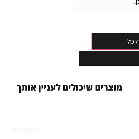
.
לסל
מ
ו
צ
ר
י
ם
ש
י
כ
ו
ל
י
ם
ל
ע
נ
י
י
ן
א
ו
ת
ך
דורג