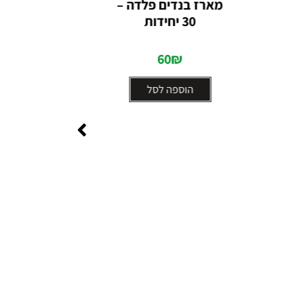
מארז בנדים פלדה –
0
30 יחידות
מתוך
5
60
₪
הוספה לסל
קיט 
חשמלי לר