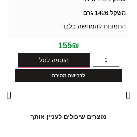
משקל 1426 גרם
התמונות להמחשה בלבד
155
₪
הוספה לסל
לרכישה מהירה
מ
ו
צ
ר
י
ם
ש
י
כ
ו
ל
י
ם
ל
ע
נ
י
י
ן
א
ו
ת
ך