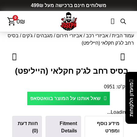
משלוחים חינם ברכישה מעל 499₪
0
0
₪
עמוד הבית
/
אביזרי רכב
/
אביזרי חירום
/
מגבהים / ג'קים
/ בסיס
רחב לג'ק חקלאי (הייליפט)
בסיס רחב לג'ק חקלאי (הייליפט)
מועדון הלקוחות
מק"ט:
0951
שאל אותנו על המוצר בוואטסאפ
Loading...
מידע נוסף
Fitment
חוות דעת
ומפרט
Details
(0)