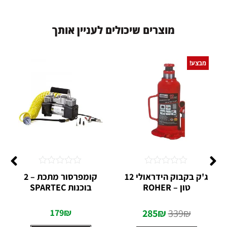
מ
ו
צ
ר
י
ם
ש
י
כ
ו
ל
י
ם
ל
ע
נ
י
י
ן
א
ו
ת
ך
מבצע!
דורג
דורג
ג'ק בקבוק הידראולי 12
קומפרסור מתכת – 2
0
0
טון – ROHER
בוכנות SPARTEC
מתוך
מתוך
5
5
179
₪
285
₪
339
₪