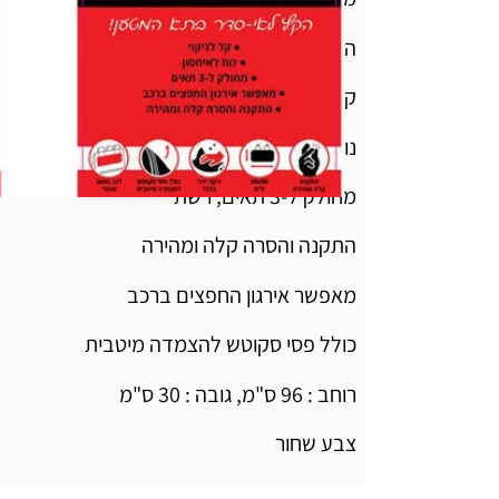
הקץ לאי סדר בתא המטען !
קל לניקוי
נוח לאיחסון
מחולק ל-3 תאים, רשת
התקנה והסרה קלה ומהירה
מאפשר אירגון החפצים ברכב
כולל פסי סקוטש להצמדה מיטבית
רוחב : 96 ס"מ, גובה : 30 ס"מ
צבע שחור