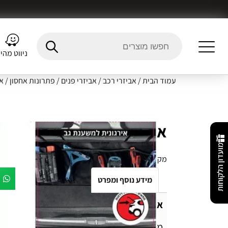
ניווט מהי
עמוד הבית
/
אביזרי רכב
/
אביזרי פנים
/
פתרונות אחסון
/ אר
ארגונית למשענת גב SPARTEC
מועדון הלקוחות
מק"ט:
7290114441971
מידע נוסף ומפרט
Fitment Details
חו
ארגונית למשענת גב SPARTEC
מתאים לרכבי 3,5 דלתות