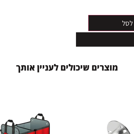
לסל
י
ם
ל
ע
נ
י
י
ן
א
ו
ת
ך
אזל המלאי