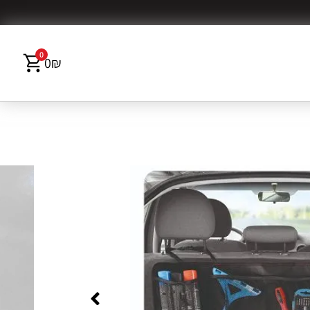
0
0
₪