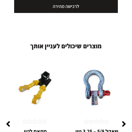
לרכישה מהירה
מ
ו
צ
ר
י
ם
ש
י
כ
ו
ל
י
ם
ל
ע
נ
י
י
ן
א
ו
ת
ך
דורג
דורג
שאקל 5/8 – 3.25 טון
מתאם להיי