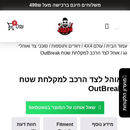
משלוחים חינם ברכישה מעל 499₪
0
0
₪
עמוד הבית
/
עולם 4X4
/
זיוודים ותוספות
/
סוככי צד ואוהלי
גג
/ אוהל לצד הרכב למקלחת שטח OutBreak
אוהל לצד הרכב למקלחת שטח
מועדון הלקוחות
OutBreak
שאל אותנו על המוצר בוואטסאפ
מידע נוסף
Fitment
חוות דעת