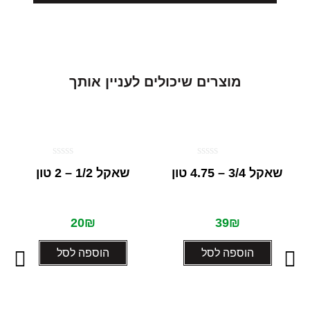
מ
ו
צ
ר
י
ם
ש
י
כ
ו
ל
י
ם
ל
ע
נ
י
י
ן
א
ו
ת
ך
דורג
דורג
שאקל 3/4 – 4.75 טון
שאקל 1/2 – 2 טון
0
0
מתוך
מתוך
5
5
20
₪
39
₪
הוספה לסל
הוספה לסל