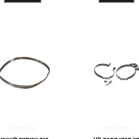
דורג
דורג