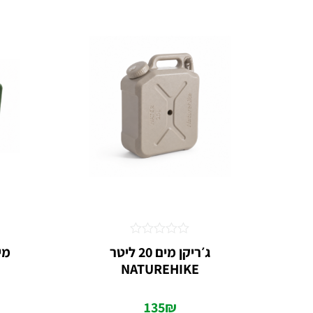
דורג
ג׳ריקן מים 20 ליטר
0
NATUREHIKE
מתוך
5
135
₪