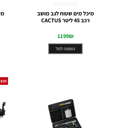
דורג
מיכל מים שטוח לגב מושב
0
רכב 45 ליטר CACTUS
מתוך
5
1199
₪
הוספה לסל
מבצע