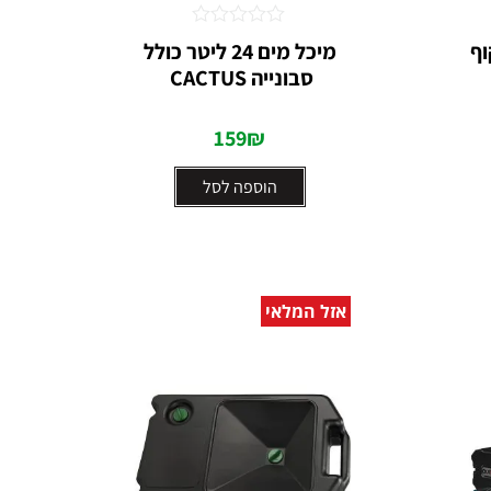
דורג
שקוף
מיכל מים 24 ליטר כולל
0
סבונייה CACTUS ⁩
מתוך
5
159
₪
הוספה לסל
אזל המלאי