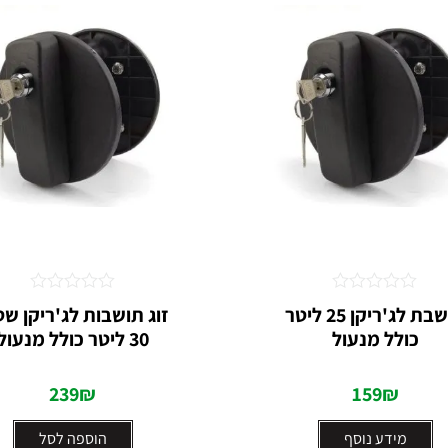
דורג
דורג
תושבת לג'ריקן 25 ליטר
זוג תושבות לג'ריקן שט
0
0
כולל מנעול⁩
30 ליטר כולל מנעול⁩
מתוך
מתוך
5
5
239
₪
159
₪
מידע נוסף
הוספה לסל