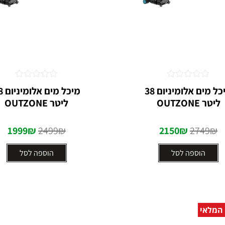
דורג
דורג
⁩מיכל מים אלומיניום 38
מיכל מי
0
0
ליטר OUTZONE⁩
ליטר OUTZONE
מתוך
מתוך
5
5
1999
₪
2499
₪
2150
₪
2749
₪
הוספה לסל
הוספה לסל
 המלאי