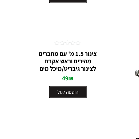
דורג
⁦צינור 1.5 מ' עם מחברים
0
מהירים וראש אקדח
מתוך
5
לצינור גיבריט⁩/מיכל מים
49
₪
הוספה לסל