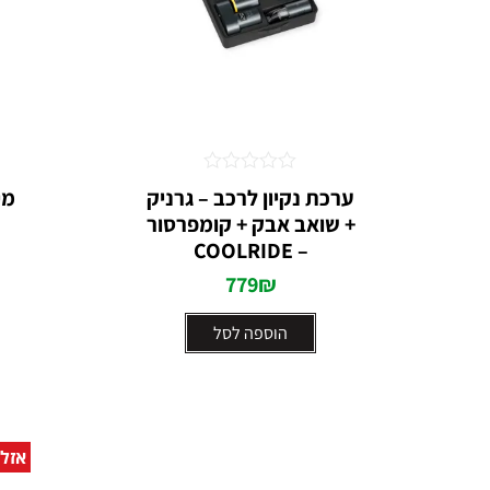
דורג
ערכת נקיון לרכב – גרניק
0
+ שואב אבק + קומפרסור
מתוך
5
– COOLRIDE
779
₪
הוספה לסל
אזל