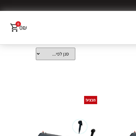
0
0
₪
מבצע!