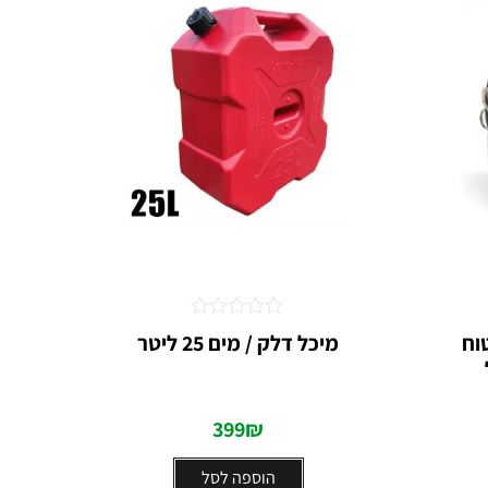
דורג
וח
מיכל דלק / מים 25 ליטר⁩
0
מתוך
5
399
₪
הוספה לסל