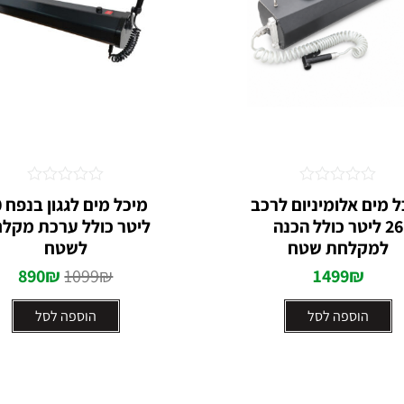
דורג
דורג
ל מים אלומיניום לרכב
מיכ
0
0
26 ליטר כולל הכנה
ליטר כולל ערכת מקל
מתוך
מתוך
5
5
למקלחת שטח
לשטח
890
₪
1099
₪
1499
₪
הוספה לסל
הוספה לסל