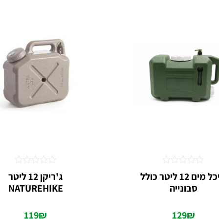
דורג
דורג
מיכל מים 12 ליטר כולל
ג'ריקן 12 ליטר
0
0
סבונייה
NATUREHIKE
מתוך
מתוך
5
5
119
₪
129
₪