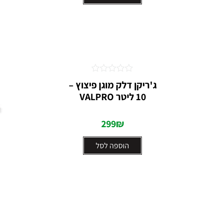
דורג
ג'ריקן דלק מוגן פיצוץ –
0
10 ליטר VALPRO⁩
מתוך
5
299
₪
הוספה לסל