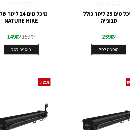
דורג
דורג
מיכל מים 25 ליטר כולל
מיכל מים 24 ליטר 
0
0
סבונייה
NATURE HIKE
מתוך
מתוך
5
5
149
₪
159
₪
259
₪
הוספה לסל
הוספה לסל
!
מבצע!