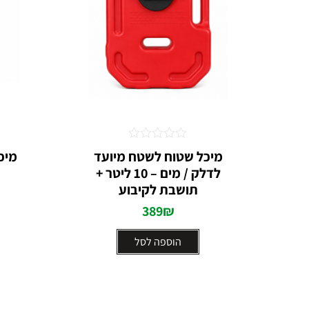
דורג
מיכל שטוח לשטח מיועד
מיכ
0
לדלק / מים – 10 ליטר +
מתוך
5
תושבת לקיבוע
389
₪
הוספה לסל