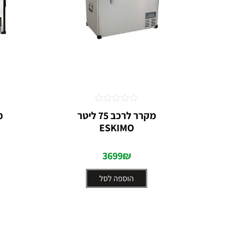
דורג
מקרר לרכב 75 ליטר
0
ESKIMO
מתוך
5
3699
₪
הוספה לסל