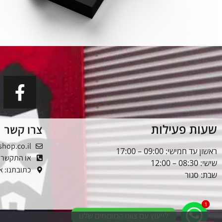
שעות פעילות
צרו קשר
shop.co.il
ראשון עד חמישי: 09:00 – 17:00
או התקשרו: -5353976
שישי: 08:30 – 12:00
כתובתנו: אלטל
שבת: סגור
1
1
לייעוץ עם צוות המומחים שלנו