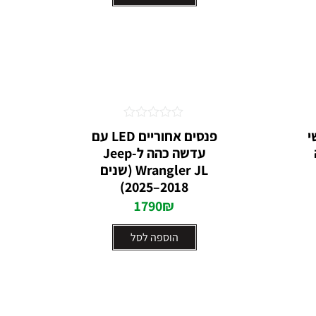
דורג
י
פנסים אחוריים LED עם
0
עדשה כהה ל-Jeep
מתוך
5
Wrangler JL (שנים
2018–2025)
1790
₪
הוספה לסל