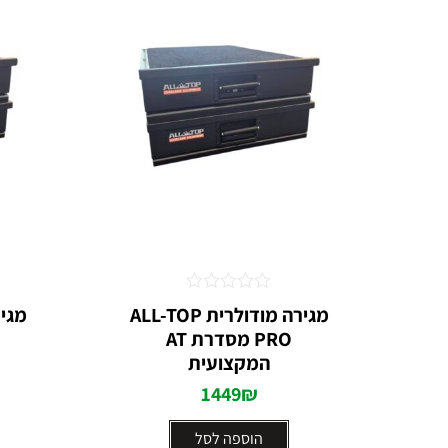
דורג
מגירה מודולרית ALL-TOP
0
PRO מסדרת AT
מתוך
5
המקצועית
1449
₪
הוספה לסל