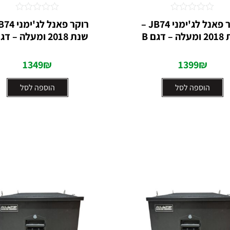
דורג
דורג
רוקר פאנל לג'ימני JB74 –
0
0
 דגם B
שנת 2018 ומעלה – דגם A
מתוך
מתוך
5
5
1349
₪
1399
₪
הוספה לסל
הוספה לסל