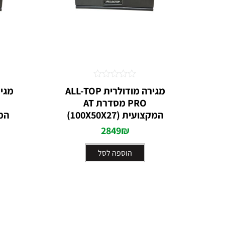
דורג
מגירה מודולרית ALL-TOP
0
PRO מסדרת AT
מתוך
5
המקצועית (100X50X27)
המקצ
2849
₪
הוספה לסל