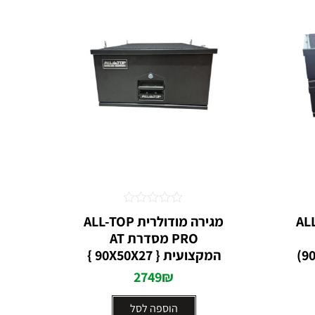
דורג
 ALL-TOP
מגירה מודולרית ALL-TOP
0
PRO מסדרת AT
מתוך
5
המקצועית { 90X50X27 }
2749
₪
הוספה לסל