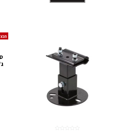
מבצע
ג'ימנ