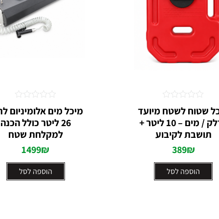
דורג
דורג
ל שטוח לשטח מיועד
מיכל מים אלומיניום לר
0
0
לדלק / מים – 10 ליטר +
26 ליטר כולל הכנה
מתוך
מתוך
5
5
תושבת לקיבוע
למקלחת שטח
1499
₪
389
₪
הוספה לסל
הוספה לסל