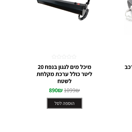
דורג
כב
מיכל מים לגגון בנפח 20
0
ליטר כולל ערכת מקלחת
מתוך
5
לשטח
890
₪
1099
₪
הוספה לסל