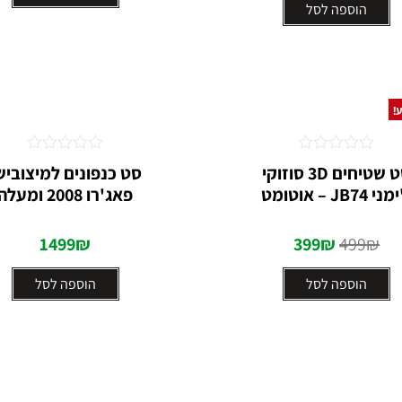
הוספה לסל
!
דורג
דורג
סט שטיחים 3D סוזוקי
סט כנפונים למיצוביש
0
0
י JB74 – אוטומט
פאג'רו 2008 ומעלה
מתוך
מתוך
5
5
1499
₪
399
₪
499
₪
הוספה לסל
הוספה לסל