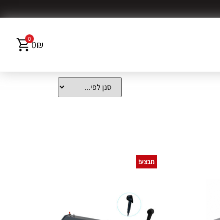
0
0
₪
מבצע!