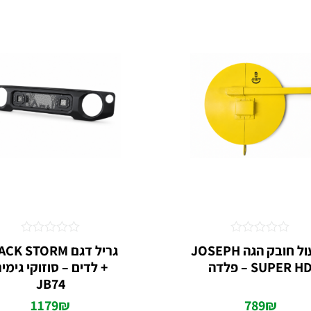
דורג
דורג
מנעול חובק הגה JOSEPH
גריל דגם K STORM
0
0
SUPER H – פלדה
+ לדים – סוזוקי גימינ
מתוך
מתוך
5
5
JB74‏
1179
₪
789
₪