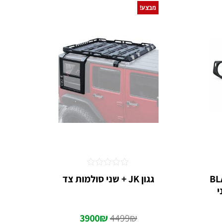
מבצע!
דורג
BLAC
גגון JK + שני סולמות צד
0
י
מתוך
5
3900
₪
4499
₪