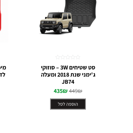
דורג
סט שטיחים 3W – סוזוקי
מיכ
0
ג'ימני שנת 2018 ומעלה
מתוך
5
JB74
435
₪
449
₪
הוספה לסל