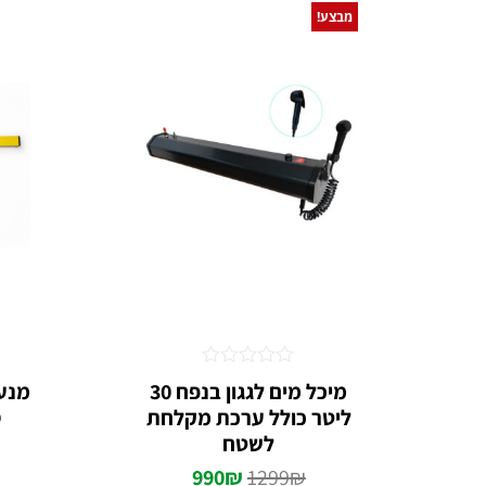
מבצע!
דורג
מיכל מים לגגון בנפח 30
0
ליטר כולל ערכת מקלחת
D
מתוך
5
לשטח
990
₪
1299
₪