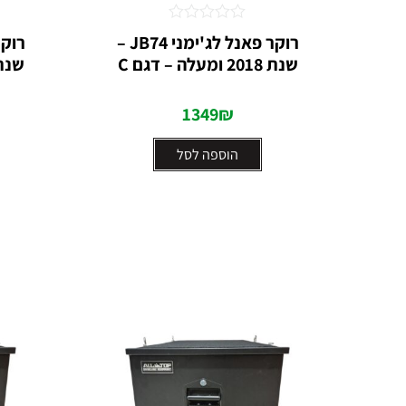
דורג
רוקר פאנל לג'ימני JB74 –
0
שנת 2018 ומעלה – דגם C
שנת 2018 ומעלה –
מתוך
5
1349
₪
הוספה לסל